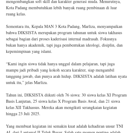
mengembangkan soft skill dan karakter generasi muda. Menurutnya,
Kota Padang membutuhkan lebih banyak ruang pembinaan di luar
ruang kelas.
Sementara itu, Kepala MAN 3 Kota Padang, Marliza, menyampaikan
bahwa DIKSISTA merupakan program tahunan untuk siswa takhasus
sebagai bagian dari proses kaderisasi internal madrasah. Fokusnya
bukan hanya akademik, tapi juga pembentukan ideologi, disiplin, dan
kepemimpinan yang islami.
“Kami ingin siswa tidak hanya unggul dalam pelajaran, tapi juga
mampu jadi pribadi yang kokoh secara karakter, siap mengambil
tanggung jawab, dan punya arah hidup. DIKSISTA adalah latihan nyata
untuk itu,” jelas Marliza.
Tahun ini, DIKSISTA diikuti oleh 76 siswa: 30 siswa kelas XI Program
Basis Lanjutan, 25 siswa kelas X Program Basis Awal, dan 21 siswa
kelas XII Takhassus. Mereka akan mengikuti serangkaian kegiatan
hingga 23 Juli 2025.
Yang membuat kegiatan ini semakin kuat adalah kehadiran unsur TNI
AL dari Lantamal II Teluk Bayur. Salah satu momen penting adalah