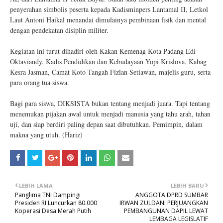
penyerahan simbolis peserta kepada Kadisminpers Lantamal II, Letkol
Laut Antoni Haikal menandai dimulainya pembinaan fisik dan mental
dengan pendekatan disiplin militer.
Kegiatan ini turut dihadiri oleh Kakan Kemenag Kota Padang Edi
Oktaviandy, Kadis Pendidikan dan Kebudayaan Yopi Krislova, Kabag
Kesra Jasman, Camat Koto Tangah Fizlan Setiawan, majelis guru, serta
para orang tua siswa.
Bagi para siswa, DIKSISTA bukan tentang menjadi juara. Tapi tentang
menemukan pijakan awal untuk menjadi manusia yang tahu arah, tahan
uji, dan siap berdiri paling depan saat dibutuhkan. Pemimpin, dalam
makna yang utuh. (Hariz)
LEBIH LAMA
LEBIH BARU
Panglima TNI Dampingi
ANGGOTA DPRD SUMBAR
Presiden RI Luncurkan 80.000
IRWAN ZULDANI PERJUANGKAN
Koperasi Desa Merah Putih
PEMBANGUNAN DAPIL LEWAT
LEMBAGA LEGISLATIF