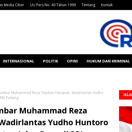
n Media Ciber
UU Pers No. 40 Tahun 1999
Tentang
Kontak
INTERNASIONAL
POLITIK
OPINI
HUKUM DAN KRIMINAL
 Sumbar Muhammad Reza Titipkan Harapan, Wadirlantas Yudho
IKL
 RRI Padang
Sumbar Muhammad Reza
 Wadirlantas Yudho Huntoro