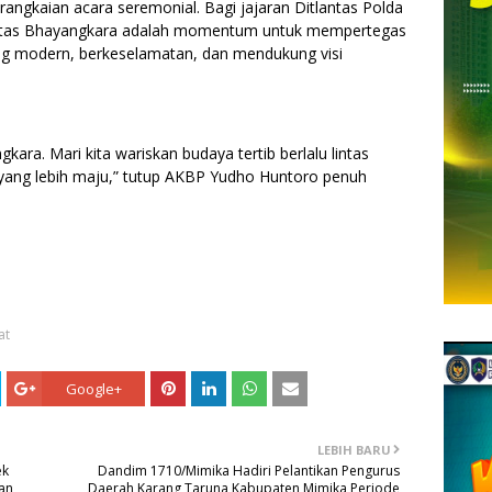
rangkaian acara seremonial. Bagi jajaran Ditlantas Polda
intas Bhayangkara adalah momentum untuk mempertegas
ang modern, berkeselamatan, dan mendukung visi
ara. Mari kita wariskan budaya tertib berlalu lintas
 yang lebih maju,” tutup AKBP Yudho Huntoro penuh
at
Google+
LEBIH BARU
ek
Dandim 1710/Mimika Hadiri Pelantikan Pengurus
dan
Daerah Karang Taruna Kabupaten Mimika Periode