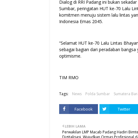
Dialog di RRI Padang ini bukan sekadar 
Sumbar, peringatan HUT ke-70 Lalu L
komitmen menuju sistem lalu lintas y
Indonesia Emas 2045.
“Selamat HUT ke-70 Lalu Lintas Bhayangk
sebagai bagian dari peradaban bangsa
optimisme.
TIM RMO
Tags:
News
Polda Sumbar
Sumatera Bar
Facebook
Twitter
LEBIH LAMA
Perwakilan LMP Macab Padang Hadiri Bimt
Digitalisasi, Wujudkan Ormas Profesional 