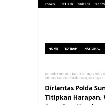
Redaksi
Tarif Iklan
Kode Etik
Pedoma
HOME
DAERAH
NASIONAL
SPORT
Beranda
Sumatera Barat
Dirlantas Polda
Huntoro Suarakan Keselamatan Jalan Raya di
Dirlantas Polda 
Titipkan Harapan,