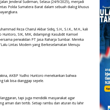
alan Jenderal Sudirman, Selasa (24/9/2025), menjadi
 Lintas Polda Sumatera Barat dalam sebuah dialog khusus
hayangkara.
mmad Reza Chairul Akbar Sidiq, S.H., S.I.K., M.H., kali
ho Huntoro, SIK, MIK, didampingi Kasubdit Kamsel
, bersama perwakilan PT Jasa Raharja Sumbar. Mereka
“Lalu Lintas Modern yang Berkeselamatan Menuju
makna, AKBP Yudho Huntoro menekankan bahwa
ng tak bisa dianggap sepele.
elanggaran, tapi juga mendidik masyarakat agar
g aman dan tertib. Setiap rambu dan aturan itu lahir