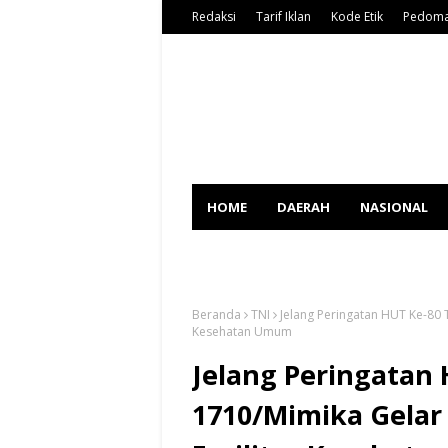
Redaksi
Tarif Iklan
Kode Etik
Pedoma
HOME
DAERAH
NASIONAL
SPORT
Beranda
TNI
Jelang Peringatan HUT Ke-80 T
Kesehatan Umum
Jelang Peringatan 
1710/Mimika Gelar B