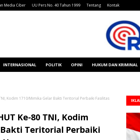
n Media Ciber
UU Pers No. 40 Tahun 1999
Tentang
Kontak
INTERNASIONAL
POLITIK
OPINI
HUKUM DAN KRIMINAL
NI, Kodim 1710/Mimika Gelar Bakti Teritorial Perbaiki Fasilitas
IKL
HUT Ke-80 TNI, Kodim
akti Teritorial Perbaiki