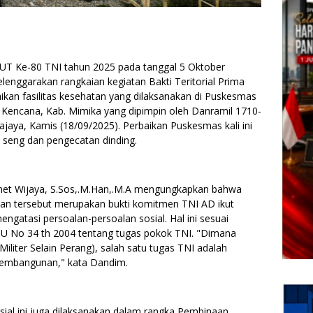
UT Ke-80 TNI tahun 2025 pada tanggal 5 Oktober
nggarakan rangkaian kegiatan Bakti Teritorial Prima
ikan fasilitas kesehatan yang dilaksanakan di Puskesmas
ala Kencana, Kab. Mimika yang dipimpin oleh Danramil 1710-
aya, Kamis (18/09/2025). Perbaikan Puskesmas kali ini
 seng dan pengecatan dinding.
met Wijaya, S.Sos,.M.Han,.M.A mengungkapkan bahwa
kan tersebut merupakan bukti komitmen TNI AD ikut
atasi persoalan-persoalan sosial. Hal ini sesuai
U No 34 th 2004 tentang tugas pokok TNI. "Dimana
iliter Selain Perang), salah satu tugas TNI adalah
embangunan," kata Dandim.
ial ini juga dilaksanakan dalam rangka Pembinaan