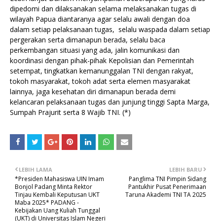
dipedomi dan dilaksanakan selama melaksanakan tugas di
wilayah Papua diantaranya agar selalu awali dengan doa
dalam setiap pelaksanaan tugas, selalu waspada dalam setiap
pergerakan serta dimanapun berada, selalu baca
perkembangan situasi yang ada, jalin komunikasi dan
koordinasi dengan pihak-pihak Kepolisian dan Pemerintah
setempat, tingkatkan kemanunggalan TNI dengan rakyat,
tokoh masyarakat, tokoh adat serta elemen masyarakat
lainnya, jaga kesehatan diri dimanapun berada demi
kelancaran pelaksanaan tugas dan junjung tinggi Sapta Marga,
Sumpah Prajurit serta 8 Wajib TNI. (*)
LEBIH LAMA
LEBIH BARU
*Presiden Mahasiswa UIN Imam
Panglima TNI Pimpin Sidang
Bonjol Padang Minta Rektor
Pantukhir Pusat Penerimaan
Tinjau Kembali Keputusan UKT
Taruna Akademi TNI TA 2025
Maba 2025* PADANG -
Kebijakan Uang Kuliah Tunggal
(UKT) di Universitas Islam Negeri