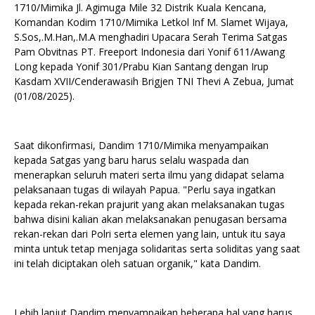
1710/Mimika Jl. Agimuga Mile 32 Distrik Kuala Kencana,
Komandan Kodim 1710/Mimika Letkol Inf M. Slamet Wijaya,
S.Sos,.M.Han,.M.A menghadiri Upacara Serah Terima Satgas
Pam Obvitnas PT. Freeport Indonesia dari Yonif 611/Awang
Long kepada Yonif 301/Prabu Kian Santang dengan Irup
Kasdam XVII/Cenderawasih Brigjen TNI Thevi A Zebua, Jumat
(01/08/2025).
Saat dikonfirmasi, Dandim 1710/Mimika menyampaikan
kepada Satgas yang baru harus selalu waspada dan
menerapkan seluruh materi serta ilmu yang didapat selama
pelaksanaan tugas di wilayah Papua. "Perlu saya ingatkan
kepada rekan-rekan prajurit yang akan melaksanakan tugas
bahwa disini kalian akan melaksanakan penugasan bersama
rekan-rekan dari Polri serta elemen yang lain, untuk itu saya
minta untuk tetap menjaga solidaritas serta soliditas yang saat
ini telah diciptakan oleh satuan organik," kata Dandim.
Lebih lanjut Dandim menyampaikan beberapa hal yang harus