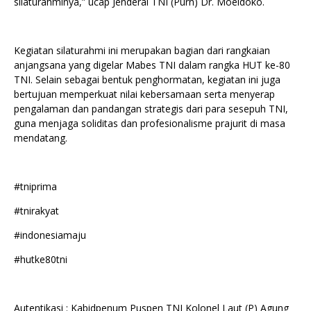
silaturahminya,” ucap Jenderal TNI (Purn) Dr. Moeldoko.
Kegiatan silaturahmi ini merupakan bagian dari rangkaian
anjangsana yang digelar Mabes TNI dalam rangka HUT ke-80
TNI. Selain sebagai bentuk penghormatan, kegiatan ini juga
bertujuan memperkuat nilai kebersamaan serta menyerap
pengalaman dan pandangan strategis dari para sesepuh TNI,
guna menjaga soliditas dan profesionalisme prajurit di masa
mendatang.
#tniprima
#tnirakyat
#indonesiamaju
#hutke80tni
Autentikasi : Kabidpenum Puspen TNI Kolonel Laut (P) Agung