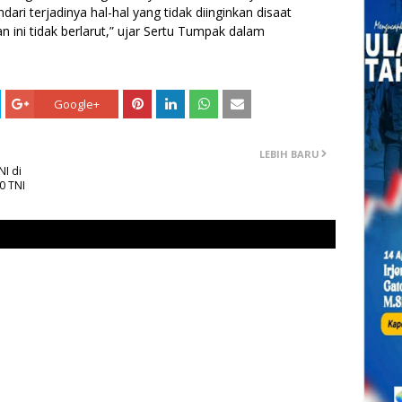
ari terjadinya hal-hal yang tidak diinginkan disaat
ni tidak berlarut,” ujar Sertu Tumpak dalam
Google+
LEBIH BARU
I di
0 TNI