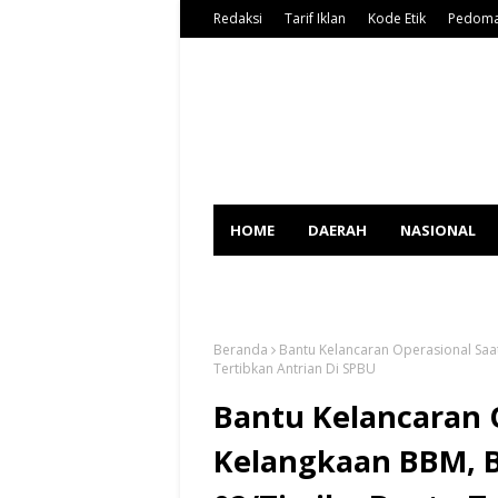
Redaksi
Tarif Iklan
Kode Etik
Pedoma
HOME
DAERAH
NASIONAL
SPORT
Beranda
Bantu Kelancaran Operasional Saa
Tertibkan Antrian Di SPBU
Bantu Kelancaran 
Kelangkaan BBM, B