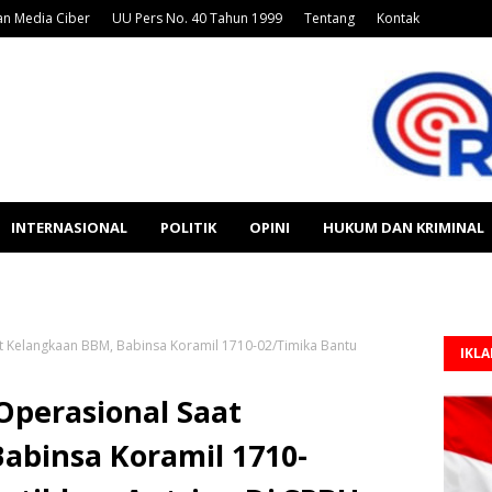
n Media Ciber
UU Pers No. 40 Tahun 1999
Tentang
Kontak
INTERNASIONAL
POLITIK
OPINI
HUKUM DAN KRIMINAL
t Kelangkaan BBM, Babinsa Koramil 1710-02/Timika Bantu
IKL
Operasional Saat
abinsa Koramil 1710-