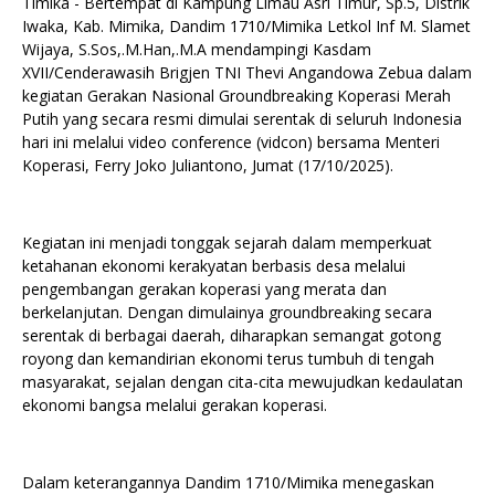
Timika - Bertempat di Kampung Limau Asri Timur, Sp.5, Distrik
Iwaka, Kab. Mimika, Dandim 1710/Mimika Letkol Inf M. Slamet
Wijaya, S.Sos,.M.Han,.M.A mendampingi Kasdam
XVII/Cenderawasih Brigjen TNI Thevi Angandowa Zebua dalam
kegiatan Gerakan Nasional Groundbreaking Koperasi Merah
Putih yang secara resmi dimulai serentak di seluruh Indonesia
hari ini melalui video conference (vidcon) bersama Menteri
Koperasi, Ferry Joko Juliantono, Jumat (17/10/2025).
Kegiatan ini menjadi tonggak sejarah dalam memperkuat
ketahanan ekonomi kerakyatan berbasis desa melalui
pengembangan gerakan koperasi yang merata dan
berkelanjutan. Dengan dimulainya groundbreaking secara
serentak di berbagai daerah, diharapkan semangat gotong
royong dan kemandirian ekonomi terus tumbuh di tengah
masyarakat, sejalan dengan cita-cita mewujudkan kedaulatan
ekonomi bangsa melalui gerakan koperasi.
Dalam keterangannya Dandim 1710/Mimika menegaskan