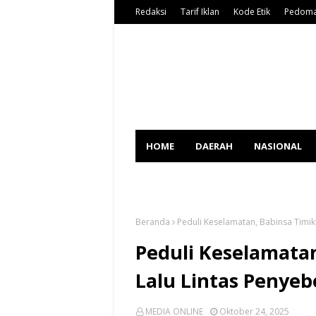
Redaksi
Tarif Iklan
Kode Etik
Pedoma
HOME
DAERAH
NASIONAL
SPORT
Beranda
Peduli Keselamatan, Babinsa Timik
Peduli Keselamata
Lalu Lintas Penye
MEDIA ONLINE
Oktober 24, 2025