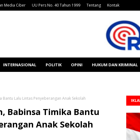
n Media Ciber
UU Pers No. 40 Tahun 1999
Tentang
Kontak
INTERNASIONAL
POLITIK
OPINI
HUKUM DAN KRIMINAL
a Bantu Lalu Lintas Penyeberangan Anak Sekolah
IKL
n, Babinsa Timika Bantu
berangan Anak Sekolah