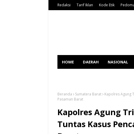
Redaksi
Tarif Iklan
Kode Etik
Pedoma
HOME
DAERAH
NASIONAL
SPORT
Beranda
Sumatera Barat
Kapolres Agung T
Pasaman Barat
Kapolres Agung Tr
Tuntas Kasus Penc