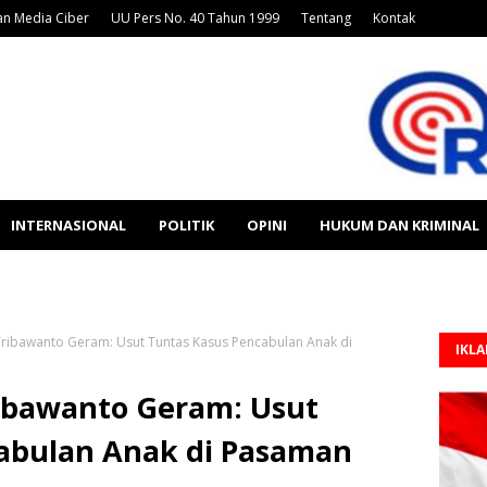
n Media Ciber
UU Pers No. 40 Tahun 1999
Tentang
Kontak
INTERNASIONAL
POLITIK
OPINI
HUKUM DAN KRIMINAL
ribawanto Geram: Usut Tuntas Kasus Pencabulan Anak di
IKL
ibawanto Geram: Usut
abulan Anak di Pasaman