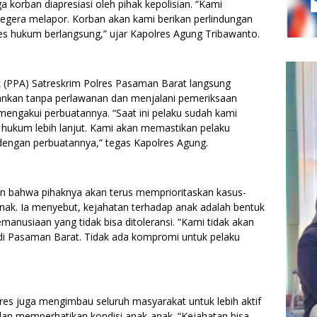
 korban diapresiasi oleh pihak kepolisian. “Kami
segera melapor. Korban akan kami berikan perlindungan
 hukum berlangsung,” ujar Kapolres Agung Tribawanto.
 (PPA) Satreskrim Polres Pasaman Barat langsung
mankan tanpa perlawanan dan menjalani pemeriksaan
 R mengakui perbuatannya. “Saat ini pelaku sudah kami
hukum lebih lanjut. Kami akan memastikan pelaku
engan perbuatannya,” tegas Kapolres Agung.
n bahwa pihaknya akan terus memprioritaskan kasus-
nak. Ia menyebut, kejahatan terhadap anak adalah bentuk
kemanusiaan yang tidak bisa ditoleransi. “Kami tidak akan
di Pasaman Barat. Tidak ada kompromi untuk pelaku
res juga mengimbau seluruh masyarakat untuk lebih aktif
n memperhatikan kondisi anak-anak. “Kejahatan bisa