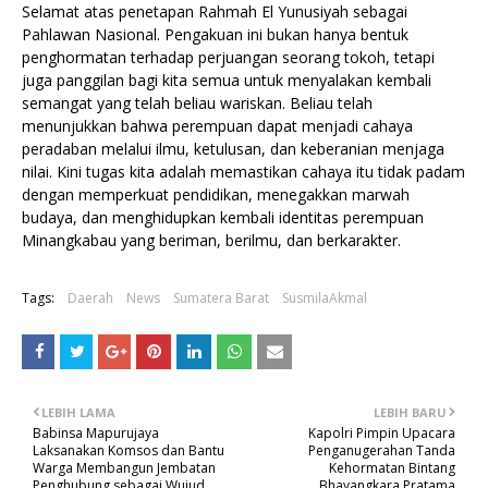
Selamat atas penetapan Rahmah El Yunusiyah sebagai
Pahlawan Nasional. Pengakuan ini bukan hanya bentuk
penghormatan terhadap perjuangan seorang tokoh, tetapi
juga panggilan bagi kita semua untuk menyalakan kembali
semangat yang telah beliau wariskan. Beliau telah
menunjukkan bahwa perempuan dapat menjadi cahaya
peradaban melalui ilmu, ketulusan, dan keberanian menjaga
nilai. Kini tugas kita adalah memastikan cahaya itu tidak padam
dengan memperkuat pendidikan, menegakkan marwah
budaya, dan menghidupkan kembali identitas perempuan
Minangkabau yang beriman, berilmu, dan berkarakter.
Tags:
Daerah
News
Sumatera Barat
SusmilaAkmal
LEBIH LAMA
LEBIH BARU
Babinsa Mapurujaya
Kapolri Pimpin Upacara
Laksanakan Komsos dan Bantu
Penganugerahan Tanda
Warga Membangun Jembatan
Kehormatan Bintang
Penghubung sebagai Wujud
Bhayangkara Pratama