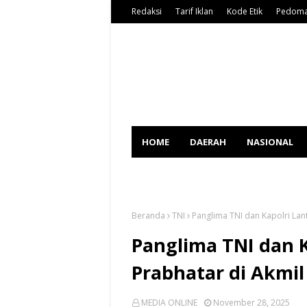
Redaksi
Tarif Iklan
Kode Etik
Pedoma
HOME
DAERAH
NASIONAL
SPORT
Beranda
TNI
Panglima TNI dan Kapolri Lan
Panglima TNI dan K
Prabhatar di Akmi
MEDIA ONLINE
November 28, 2025