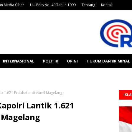
n Media Ciber
UU Pers No. 40 Tahun 1999
Tentang
Kontak
INTERNASIONAL
POLITIK
OPINI
HUKUM DAN KRIMINAL
tik 1.621 Prabhatar di Akmil Magelang
IKL
apolri Lantik 1.621
l Magelang