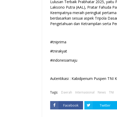
Lulusan Terbaik Prabhatar 2025, yaitu 
Laksono Putra (AAL), Pratar Fahuda Pan
Keempatnya meraih peringkat pertama
berdasarkan sesuai aspek Tripola Dasar 
Pengetahuan dan Ketrampilan serta Pen
#tniprima
#tnirakyat
#indonesiamaju
Autentikasi : Kabidpenum Puspen TNI K
Tags:
Daerah
Internasional
News
TNI
Facebook
Twitter