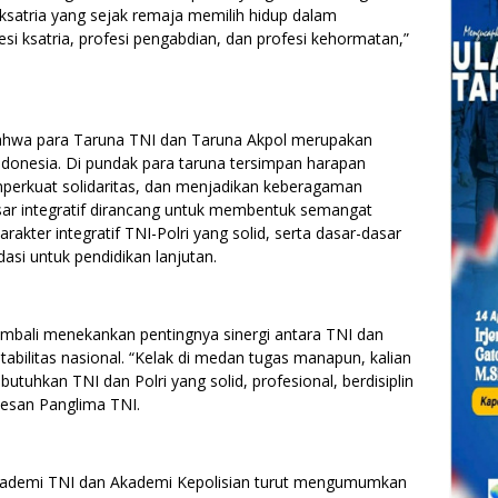
ksatria yang sejak remaja memilih hidup dalam
esi ksatria, profesi pengabdian, dan profesi kehormatan,”
ahwa para Taruna TNI dan Taruna Akpol merupakan
ndonesia. Di pundak para taruna tersimpan harapan
erkuat solidaritas, dan menjadikan keberagaman
sar integratif dirancang untuk membentuk semangat
akter integratif TNI-Polri yang solid, serta dasar-dasar
dasi untuk pendidikan lanjutan.
mbali menekankan pentingnya sinergi antara TNI dan
tabilitas nasional. “Kelak di medan tugas manapun, kalian
uhkan TNI dan Polri yang solid, profesional, berdisiplin
 pesan Panglima TNI.
Akademi TNI dan Akademi Kepolisian turut mengumumkan