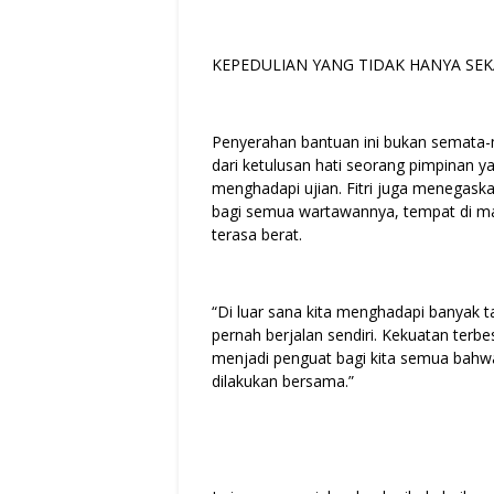
KEPEDULIAN YANG TIDAK HANYA SE
Penyerahan bantuan ini bukan semata-m
dari ketulusan hati seorang pimpinan y
menghadapi ujian. Fitri juga menegask
bagi semua wartawannya, tempat di man
terasa berat.
“Di luar sana kita menghadapi banyak tan
pernah berjalan sendiri. Kekuatan terb
menjadi penguat bagi kita semua bahwa s
dilakukan bersama.”