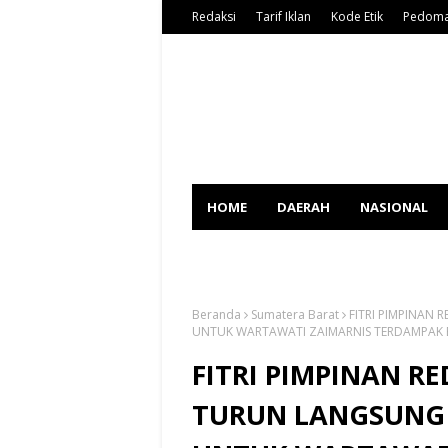
Redaksi
Tarif Iklan
Kode Etik
Pedoma
HOME
DAERAH
NASIONAL
SPORT
Beranda
Sumatera Barat
FITRI PIMPINAN
UNTUK WARTAWATI ZAIMARNIS TERDAMPAK 
FITRI PIMPINAN R
TURUN LANGSUNG