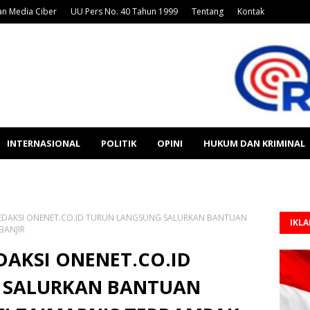
n Media Ciber
UU Pers No. 40 Tahun 1999
Tentang
Kontak
INTERNASIONAL
POLITIK
OPINI
HUKUM DAN KRIMINAL
 REDAKSI ONENET.CO.ID TURUN LANGSUNG SALURKAN BANTUAN
IKL
BANJIR
EDAKSI ONENET.CO.ID
 SALURKAN BANTUAN