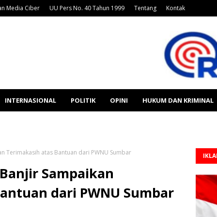
n Media Ciber
UU Pers No. 40 Tahun 1999
Tentang
Kontak
INTERNASIONAL
POLITIK
OPINI
HUKUM DAN KRIMINAL
n Terimakasih atas Bantuan dari PWNU Sumbar
IKL
Banjir Sampaikan
Bantuan dari PWNU Sumbar