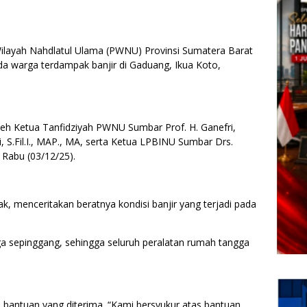
layah Nahdlatul Ulama (PWNU) Provinsi Sumatera Barat
a warga terdampak banjir di Gaduang, Ikua Koto,
leh Ketua Tanfidziyah PWNU Sumbar Prof. H. Ganefri,
i, S.Fil.I., MAP., MA, serta Ketua LPBINU Sumbar Drs.
 Rabu (03/12/25).
, menceritakan beratnya kondisi banjir yang terjadi pada
ga sepinggang, sehingga seluruh peralatan rumah tangga
 bantuan yang diterima. “Kami bersyukur atas bantuan