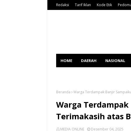
Redaksi
Tarif Iklan
Kode Etik
Pedoma
HOME
DAERAH
NASIONAL
SPORT
Beranda
Warga Terdampak Banjir Sampaika
Warga Terdampak 
Terimakasih atas 
MEDIA ONLINE
Desember 04, 2025