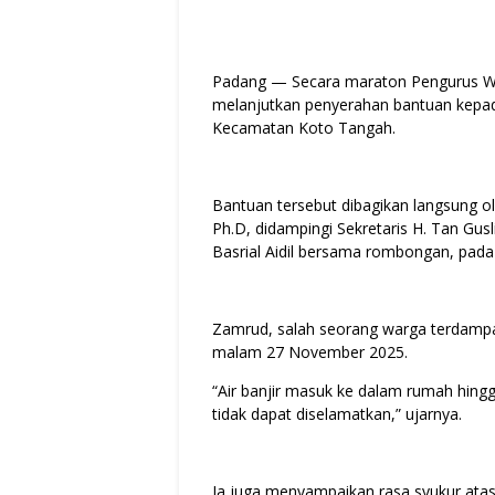
Padang — Secara maraton Pengurus Wi
melanjutkan penyerahan bantuan kepad
Kecamatan Koto Tangah.
Bantuan tersebut dibagikan langsung o
Ph.D, didampingi Sekretaris H. Tan Gusl
Basrial Aidil bersama rombongan, pada
Zamrud, salah seorang warga terdampak
malam 27 November 2025.
“Air banjir masuk ke dalam rumah hing
tidak dapat diselamatkan,” ujarnya.
Ia juga menyampaikan rasa syukur atas