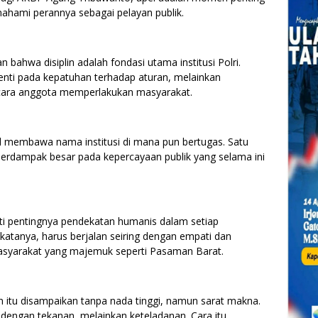
hami perannya sebagai pelayan publik.
ahwa disiplin adalah fondasi utama institusi Polri.
henti pada kepatuhan terhadap aturan, melainkan
n cara anggota memperlakukan masyarakat.
l membawa nama institusi di mana pun bertugas. Satu
t berdampak besar pada kepercayaan publik yang selama ini
i pentingnya pendekatan humanis dalam setiap
atanya, harus berjalan seiring dengan empati dan
masyarakat yang majemuk seperti Pasaman Barat.
 itu disampaikan tanpa nada tinggi, namun sarat makna.
engan tekanan, melainkan keteladanan. Cara itu,