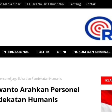
n Media Ciber
UU Pers No. 40 Tahun 1999
Tentang
Kontak
INTERNASIONAL
POLITIK
OPINI
HUKUM DAN KRIMINAL
ersonel Jaga Etika dan Pendekatan Humanis
IKL
wanto Arahkan Personel
ndekatan Humanis