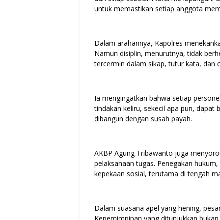
untuk memastikan setiap anggota mema
Dalam arahannya, Kapolres menekankan b
Namun disiplin, menurutnya, tidak ber
tercermin dalam sikap, tutur kata, da
Ia mengingatkan bahwa setiap persone
tindakan keliru, sekecil apa pun, dapa
dibangun dengan susah payah.
AKBP Agung Tribawanto juga menyorot
pelaksanaan tugas. Penegakan hukum, k
kepekaan sosial, terutama di tengah 
Dalam suasana apel yang hening, pesan
Kepemimpinan yang ditunjukkan bukan d