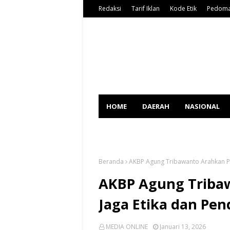
Redaksi
Tarif Iklan
Kode Etik
Pedoma
HOME
DAERAH
NASIONAL
SPORT
Beranda
AKBP Agung Tribawanto Arahkan P
AKBP Agung Triba
Jaga Etika dan Pe
MEDIA ONLINE
Januari 13, 2026