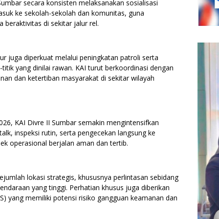
I Sumbar secara konsisten melaksanakan sosialisasi
suk ke sekolah-sekolah dan komunitas, guna
aktivitas di sekitar jalur rel.
ur juga diperkuat melalui peningkatan patroli serta
itik yang dinilai rawan. KAI turut berkoordinasi dengan
n dan ketertiban masyarakat di sekitar wilayah
26, KAI Divre II Sumbar semakin mengintensifkan
lk, inspeksi rutin, serta pengecekan langsung ke
k operasional berjalan aman dan tertib.
jumlah lokasi strategis, khususnya perlintasan sebidang
 kendaraan yang tinggi. Perhatian khusus juga diberikan
) yang memiliki potensi risiko gangguan keamanan dan