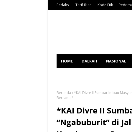
Redaksi
Tarif Iklan
Kode Etik
Pedoma
HOME
DAERAH
NASIONAL
SPORT
Beranda
*KAI Divre II Sumbar Imbau Masyar
Bersama*
*KAI Divre II Sum
“Ngabuburit” di Ja