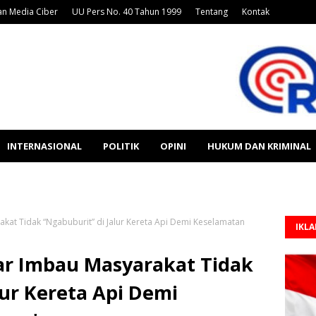
n Media Ciber
UU Pers No. 40 Tahun 1999
Tentang
Kontak
INTERNASIONAL
POLITIK
OPINI
HUKUM DAN KRIMINAL
akat Tidak “Ngabuburit” di Jalur Kereta Api Demi Keselamatan
IKL
bar Imbau Masyarakat Tidak
lur Kereta Api Demi