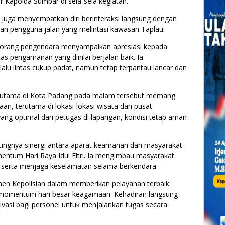
 Kapolda Sumbar di sela-sela kegiatan.
juga menyempatkan diri berinteraksi langsung dengan
an pengguna jalan yang melintasi kawasan Taplau.
 seorang pengendara menyampaikan apresiasi kepada
tas pengamanan yang dinilai berjalan baik. Ia
u lintas cukup padat, namun tetap terpantau lancar dan
alan utama di Kota Padang pada malam tersebut memang
n, terutama di lokasi-lokasi wisata dan pusat
ng optimal dari petugas di lapangan, kondisi tetap aman
ingnya sinergi antara aparat keamanan dan masyarakat
ntum Hari Raya Idul Fitri. Ia mengimbau masyarakat
as serta menjaga keselamatan selama berkendara.
tmen Kepolisian dalam memberikan pelayanan terbaik
momentum hari besar keagamaan. Kehadiran langsung
ivasi bagi personel untuk menjalankan tugas secara