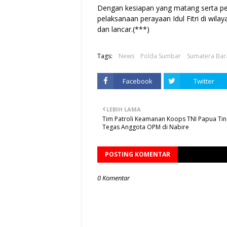
Dengan kesiapan yang matang serta pe
pelaksanaan perayaan Idul Fitri di wila
dan lancar.(***)
Tags:
News
Polda Sumbar
Sumatera Bar
Facebook
Twitter
LEBIH LAMA
Tim Patroli Keamanan Koops TNI Papua Ti
Tegas Anggota OPM di Nabire
POSTING KOMENTAR
0 Komentar