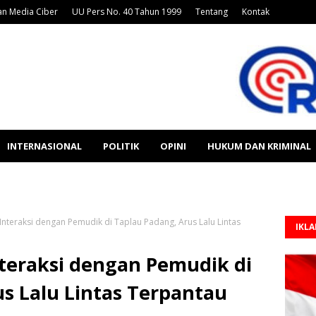
n Media Ciber
UU Pers No. 40 Tahun 1999
Tentang
Kontak
INTERNASIONAL
POLITIK
OPINI
HUKUM DAN KRIMINAL
nteraksi dengan Pemudik di Taplau Padang, Arus Lalu Lintas
IKL
teraksi dengan Pemudik di
s Lalu Lintas Terpantau