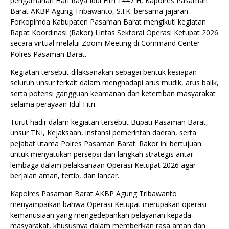
pengamanan Hari Raya Idul Fitri 1447 H, Kapolres Pasaman
Barat AKBP Agung Tribawanto, S.I.K. bersama jajaran
Forkopimda Kabupaten Pasaman Barat mengikuti kegiatan
Rapat Koordinasi (Rakor) Lintas Sektoral Operasi Ketupat 2026
secara virtual melalui Zoom Meeting di Command Center
Polres Pasaman Barat.
Kegiatan tersebut dilaksanakan sebagai bentuk kesiapan
seluruh unsur terkait dalam menghadapi arus mudik, arus balik,
serta potensi gangguan keamanan dan ketertiban masyarakat
selama perayaan Idul Fitri.
Turut hadir dalam kegiatan tersebut Bupati Pasaman Barat,
unsur TNI, Kejaksaan, instansi pemerintah daerah, serta
pejabat utama Polres Pasaman Barat. Rakor ini bertujuan
untuk menyatukan persepsi dan langkah strategis antar
lembaga dalam pelaksanaan Operasi Ketupat 2026 agar
berjalan aman, tertib, dan lancar.
Kapolres Pasaman Barat AKBP Agung Tribawanto
menyampaikan bahwa Operasi Ketupat merupakan operasi
kemanusiaan yang mengedepankan pelayanan kepada
masyarakat, khususnya dalam memberikan rasa aman dan