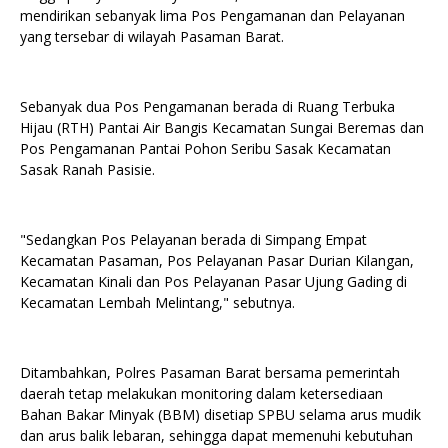
mendirikan sebanyak lima Pos Pengamanan dan Pelayanan
yang tersebar di wilayah Pasaman Barat.
Sebanyak dua Pos Pengamanan berada di Ruang Terbuka
Hijau (RTH) Pantai Air Bangis Kecamatan Sungai Beremas dan
Pos Pengamanan Pantai Pohon Seribu Sasak Kecamatan
Sasak Ranah Pasisie.
"Sedangkan Pos Pelayanan berada di Simpang Empat
Kecamatan Pasaman, Pos Pelayanan Pasar Durian Kilangan,
Kecamatan Kinali dan Pos Pelayanan Pasar Ujung Gading di
Kecamatan Lembah Melintang," sebutnya.
Ditambahkan, Polres Pasaman Barat bersama pemerintah
daerah tetap melakukan monitoring dalam ketersediaan
Bahan Bakar Minyak (BBM) disetiap SPBU selama arus mudik
dan arus balik lebaran, sehingga dapat memenuhi kebutuhan