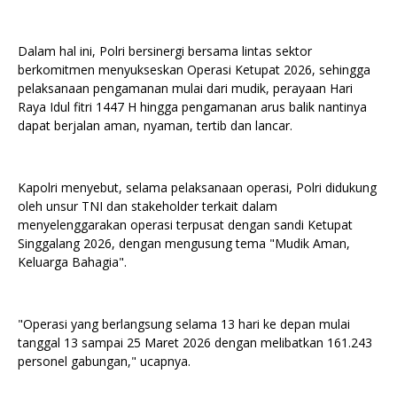
Dalam hal ini, Polri bersinergi bersama lintas sektor
berkomitmen menyukseskan Operasi Ketupat 2026, sehingga
pelaksanaan pengamanan mulai dari mudik, perayaan Hari
Raya Idul fitri 1447 H hingga pengamanan arus balik nantinya
dapat berjalan aman, nyaman, tertib dan lancar.
Kapolri menyebut, selama pelaksanaan operasi, Polri didukung
oleh unsur TNI dan stakeholder terkait dalam
menyelenggarakan operasi terpusat dengan sandi Ketupat
Singgalang 2026, dengan mengusung tema "Mudik Aman,
Keluarga Bahagia".
"Operasi yang berlangsung selama 13 hari ke depan mulai
tanggal 13 sampai 25 Maret 2026 dengan melibatkan 161.243
personel gabungan," ucapnya.