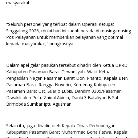
masyarakat.
"Seluruh personel yang terlibat dalam Operasi Ketupat
Singgalang 2026, mulai hari ini sudah berada di masing-masing
Pos Pelayanan untuk memberikan pelayanan yang optimal
kepada masyarakat," pungkasnya.
Dalam apel gelar pasukan tersebut dihadiri oleh Ketua DPRD
Kabupaten Pasaman Barat Dirwansyah, Wakil Ketua
Pengadilan Negeri Pasaman Barat Doni Prianto, Kepala BNN
Pasaman Barat Rangga Noverio, Kemenag Kabupaten
Pasaman Barat Ust. Suarjo Lubis, Dandim 0305/Pasaman
Diwakili oleh Peltu Zainal Abidin, Danki 3 Bataliyon B Sat
Brimobda Sumbar Iptu Agusman,
Selain itu, juga dihadiri oleh Kepala Dinas Perhubungan
Kabupaten Pasaman Barat Muhammad Bona Fatwa, Kepala