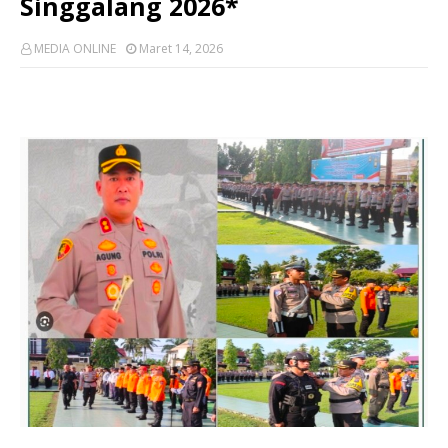
Singgalang 2026*
MEDIA ONLINE
Maret 14, 2026