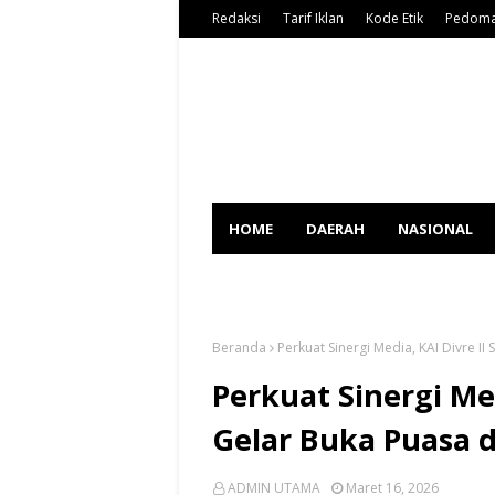
Redaksi
Tarif Iklan
Kode Etik
Pedoma
HOME
DAERAH
NASIONAL
SPORT
Beranda
Perkuat Sinergi Media, KAI Divre 
Perkuat Sinergi Me
Gelar Buka Puasa 
ADMIN UTAMA
Maret 16, 2026