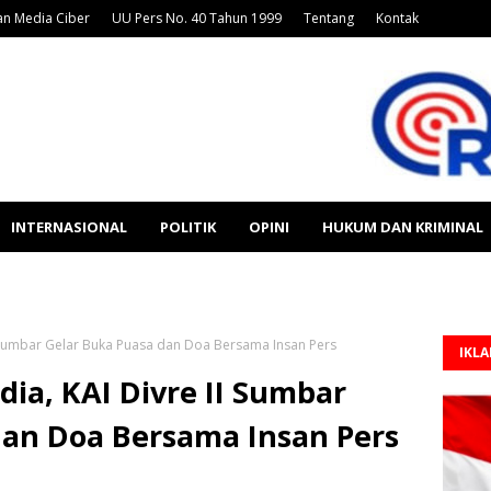
n Media Ciber
UU Pers No. 40 Tahun 1999
Tentang
Kontak
INTERNASIONAL
POLITIK
OPINI
HUKUM DAN KRIMINAL
II Sumbar Gelar Buka Puasa dan Doa Bersama Insan Pers
IKL
dia, KAI Divre II Sumbar
dan Doa Bersama Insan Pers