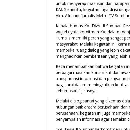
untuk menyerap masukan dan harapan m
KAI. Selain itu, kegiatan juga di isi 
Alm. Afriandi (Jurnalis Metro TV Sumb
Kepala Humas KAI Divre II Sumbar, R
wujud nyata komitmen KAI dalam menja
“Jurnalis memiliki peran yang sangat p
masyarakat. Melalui kegiatan ini, kami 
membuka ruang dialog yang lebih dekat
menghadirkan pemberitaan yang lebih ed
Reza menambahkan bahwa kegiatan in
berbagai masukan konstruktif dari awak
transparansi informasi dan pelayanan pu
bagi kami dalam meningkatkan kualitas
kehumasan,” jelasnya.
Melalui dialog santai yang dikemas dal
hubungan baik antara perusahaan dan m
perusahaan, kegiatan ini juga membuka 
penyampaian informasi agar semakin ce
“KAI Divre II Sumbar berkomitmen untuk