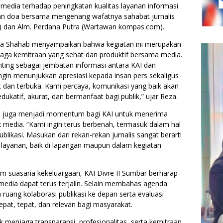
edia terhadap peningkatan kualitas layanan informasi
dengan doa bersama mengenang wafatnya sahabat jurnalis
ar) dan Alm. Perdana Putra (Wartawan kompas.com).
eza Shahab menyampaikan bahwa kegiatan ini merupakan
ga kemitraan yang sehat dan produktif bersama media.
enting sebagai jembatan informasi antara KAI dan
ingin menunjukkan apresiasi kepada insan pers sekaligus
 dan terbuka. Kami percaya, komunikasi yang baik akan
ukatif, akurat, dan bermanfaat bagi publik,” ujar Reza.
i juga menjadi momentum bagi KAI untuk menerima
 media. “Kami ingin terus berbenah, termasuk dalam hal
blikasi. Masukan dari rekan-rekan jurnalis sangat berarti
 layanan, baik di lapangan maupun dalam kegiatan
am suasana kekeluargaan, KAI Divre II Sumbar berharap
edia dapat terus terjalin. Selain membahas agenda
ruang kolaborasi publikasi ke depan serta evaluasi
pat, tepat, dan relevan bagi masyarakat.
 menjaga transparansi, profesionalitas, serta kemitraan