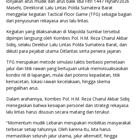
lonjakan arus mudik dan arus balik Idul Fitri 1447 Hijriah/2026
Masehi, Direktorat Lalu Lintas Polda Sumatera Barat
menggelar kegiatan Tactical Floor Game (TFG) sebagai bagian
dari penyusunan rekayasa arus lalu lintas.
Kegiatan yang dilaksanakan di Mapolda Sumbar tersebut
dipimpin langsung oleh Kombes Pol. H.M. Reza Chairul Akbar
Sidiq, selaku Direktur Lalu Lintas Polda Sumatera Barat, dan
diikuti para pejabat utama Ditlantas serta perwira jajaran.
TFG merupakan metode simulasi taktis berbasis pemetaan
jalur dan titik rawan yang bertujuan untuk memvisualisasikan
kondisi riil di lapangan, mulai dari potensi kepadatan, titik
kemacetan, lokasi rawan kecelakaan, hingga skema
pengalihan arus.
Dalam arahannya, Kombes Pol. H.M. Reza Chairul Akbar Sidiq
menegaskan bahwa kesiapan personel dan strategi rekayasa
lalu lintas harus disusun secara matang dan terukur.
“Momentum mudik Lebaran merupakan mobilitas masyarakat
terbesar setiap tahunnya. Oleh karena itu, kita harus
memastikan seluruh jalur utama, jalur alternatif, hingga