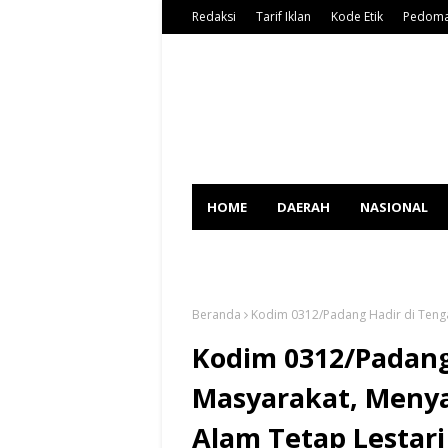
Redaksi
Tarif Iklan
Kode Etik
Pedoma
HOME
DAERAH
NASIONAL
SPORT
Beranda
Kodim 0312/Padang Hadir di Teng
Kodim 0312/Padang
Masyarakat, Meny
Alam Tetap Lestari