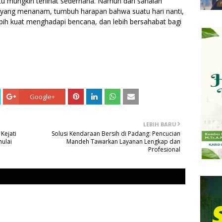
itu mungkin terlihat sederhana. Namun dari sanalah
n yang menanam, tumbuh harapan bahwa suatu hari nanti,
lebih kuat menghadapi bencana, dan lebih bersahabat bagi
Google+
LEBIH BARU
Kejati
Solusi Kendaraan Bersih di Padang: Pencucian
ulai
Mandeh Tawarkan Layanan Lengkap dan
Profesional