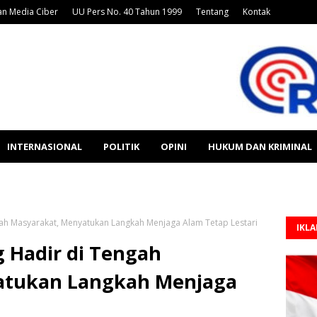
n Media Ciber
UU Pers No. 40 Tahun 1999
Tentang
Kontak
INTERNASIONAL
POLITIK
OPINI
HUKUM DAN KRIMINAL
ah Masyarakat, Menyatukan Langkah Menjaga Alam Tetap Lestari
IKL
 Hadir di Tengah
atukan Langkah Menjaga