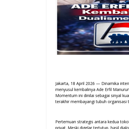
Jakarta, 18 April 2026 — Dinamika int
menyusul kembalinya Ade Erfil Manur
Momentum ini dinilai sebagai sinyal k
terakhir membayangi tubuh organisasi t
Pertemuan strategis antara kedua tokoh
privat. Meski digelar tertutup, hasil d