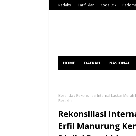
Redaksi
Tarif Iklan
Kode Etik
Pedoma
HOME
DAERAH
NASIONAL
SPORT
Beranda
Rekonsiliasi Internal Laskar Merah
Berakhir
Rekonsiliasi Inter
Erfil Manurung Ke