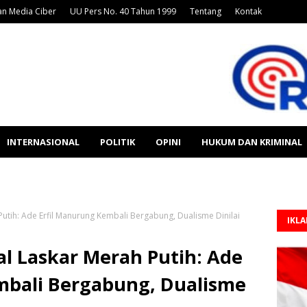
n Media Ciber
UU Pers No. 40 Tahun 1999
Tentang
Kontak
INTERNASIONAL
POLITIK
OPINI
HUKUM DAN KRIMINAL
 Putih: Ade Erfil Manurung Kembali Bergabung, Dualisme Dinilai
IKL
nal Laskar Merah Putih: Ade
mbali Bergabung, Dualisme