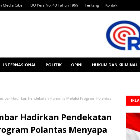
 Media Ciber
UU Pers No. 40 Tahun 1999
Tentang
Kontak
INTERNASIONAL
POLITIK
OPINI
HUKUM DAN KRIMINAL
Sumbar Hadirkan Pendekatan Humanis Melalui Program Polantas
IKL
umbar Hadirkan Pendekatan
rogram Polantas Menyapa