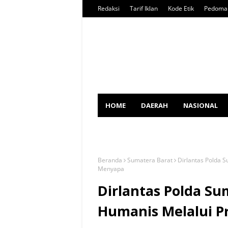
Redaksi
Tarif Iklan
Kode Etik
Pedoman
HOME
DAERAH
NASIONAL
SPORT
Beranda
Sumatera Barat
Dirlantas Polda 
Menyapa
Dirlantas Polda S
Humanis Melalui P