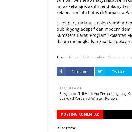
Sumbar berharap masyarakat semakin
lintas sekaligus aktif mendukung ter
kelancaran lalu lintas di Sumatera Bar
Ke depan, Dirlantas Polda Sumbar be
publik yang adaptif dan modern dem
Sumatera Barat. Program “Polantas Me
dalam meningkatkan kualitas pelayana
Tags:
News
Polda Sumbar
Sumatera Bar
Facebook
Twitter
LEBIH LAMA
Pangkoops TNI Habema Tinjau Langsung Ke
Evakuasi Korban di Wilayah Korowai
POSTING KOMENTAR
0 Komentar