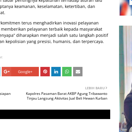
 sadar pentingnya kepatuhan terhadap aturan lalu
ciptanya keamanan, keselamatan, ketertiban, dan
at.
rkomitmen terus menghadirkan inovasi pelayanan
i memberikan pelayanan terbaik kepada masyarakat
nyapa” diharapkan menjadi salah satu langkah positif
n kepolisian yang presisi, humanis, dan terpercaya.
at
Google+
LEBIH BARU
siapan
Kapolres Pasaman Barat AKBP Agung Tribawanto
Tinjau Langsung Aktivitas Jual Beli Hewan Kurban