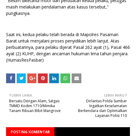
"Belum diketahui motif dari perbuatan kedua pelaku, petugas
masih melakukan pendalaman atas kasus tersebut,"
pungkasnya.
Saat ini, kedua pelaku telah berada di Mapolres Pasaman
Barat untuk menjalani proses penyidikan lebih lanjut. Atas
perbuatannya, para pelaku dijerat Pasal 262 ayat (1), Pasal 466
ayat (2) KUHP, dengan ancaman hukuman lima tahun penjara.
(HumasResPasbar)
LEBIH LAMA
LEBIH BARU
Bersatu Dengan Alam, Satgas
Dirlantas Polda Sumbar
TMMD Kodim 1710/Mimika
Ingatkan Keselamatan
Tanam Ribuan Bibit Mangrove
Berkendara dan Optimalkan
Layanan Polisi 110
POSTING KOMENTAR