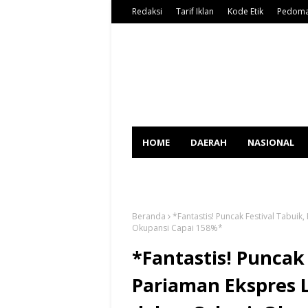
Redaksi
Tarif Iklan
Kode Etik
Pedoma
HOME
DAERAH
NASIONAL
SPORT
Beranda
*Fantastis! Puncak Festival Tabuik
Okupansi Capai 158%*
*Fantastis! Puncak 
Pariaman Ekspres 