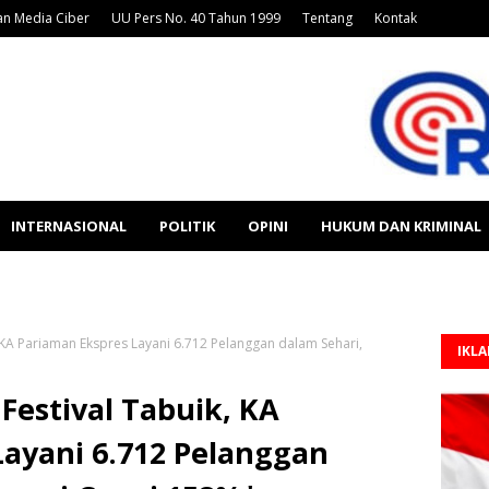
n Media Ciber
UU Pers No. 40 Tahun 1999
Tentang
Kontak
INTERNASIONAL
POLITIK
OPINI
HUKUM DAN KRIMINAL
, KA Pariaman Ekspres Layani 6.712 Pelanggan dalam Sehari,
IKL
Festival Tabuik, KA
Layani 6.712 Pelanggan