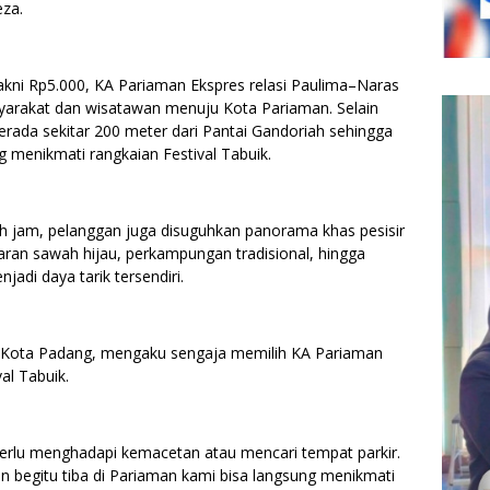
za.
yakni Rp5.000, KA Pariaman Ekspres relasi Paulima–Naras
syarakat dan wisatawan menuju Kota Pariaman. Selain
erada sekitar 200 meter dari Pantai Gandoriah sehingga
menikmati rangkaian Festival Tabuik.
ah jam, pelanggan juga disuguhkan panorama khas pesisir
aran sawah hijau, perkampungan tradisional, hingga
di daya tarik tersendiri.
a Kota Padang, mengaku sengaja memilih KA Pariaman
al Tabuik.
k perlu menghadapi kemacetan atau mencari tempat parkir.
n begitu tiba di Pariaman kami bisa langsung menikmati