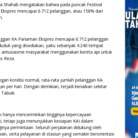
za Shahab mengatakan bahwa pada puncak Festival
Ekspres mencapai 6.712 pelanggan, atau 158% dari
n.
anggan KA Pariaman Ekspres mencapai 6.712 pelanggan
duduk yang disediakan, yaitu sebanyak 4.240 tempat
ya antusiasme masyarakat menggunakan kereta api untuk
as Reza.
gan kondisi normal, rata-rata jumlah pelanggan KA
n per hari. Dengan demikian, terjadi kenaikan sekitar
Tabuik.
ak hanya mencerminkan tingginya kepercayaan
i, tetapi juga menunjukkan kesiapan KAI dalam
inya permintaan. Seluruh perjalanan didukung oleh
ian, serta pelayanan di stasiun yang semakin berorientasi