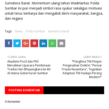
Sumatera Barat. Momentum ulang tahun Wadirlantas Polda
Sumbar ini pun menjadi simbol rasa syukur sekaligus motivasi
untuk terus berkarya dan mengabdi demi masyarakat, bangsa,
dan negara
Tags:
News
Polda Sumbar
Sumatera Barat
LEBIH LAMA
LEBIH BARU
Akademi Pocil dan PKS
*Panglima TNI Pimpin
Meriahkan Upacara Pembinaan
Pengesahan Doktrin "Perisai
Tradisi Hari Bhayangkara ke-80
Trisula Nusantara", Tegaskan
di Istana Gubernuran Sumbar
Adaptasi TNI Hadapi Perang
Modern*
POSTING KOMENTAR
0 Komentar