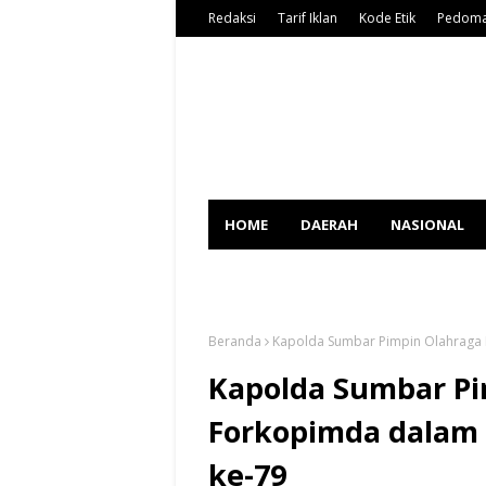
Redaksi
Tarif Iklan
Kode Etik
Pedoma
HOME
DAERAH
NASIONAL
SPORT
Beranda
Kapolda Sumbar Pimpin Olahraga
Kapolda Sumbar P
Forkopimda dalam
ke-79