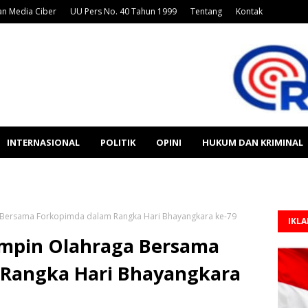
n Media Ciber
UU Pers No. 40 Tahun 1999
Tentang
Kontak
INTERNASIONAL
POLITIK
OPINI
HUKUM DAN KRIMINAL
 Bersama Forkopimda dalam Rangka Hari Bhayangkara ke-79
IKL
impin Olahraga Bersama
 Rangka Hari Bhayangkara