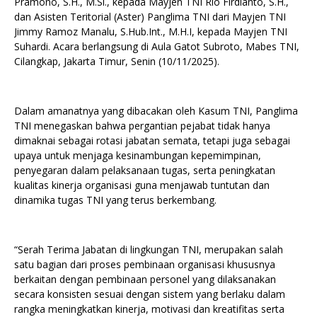
Pramono, S.H., M.Si., kepada Mayjen TNI Rio Firdianto, S.H.,
dan Asisten Teritorial (Aster) Panglima TNI dari Mayjen TNI
Jimmy Ramoz Manalu, S.Hub.Int., M.H.I, kepada Mayjen TNI
Suhardi. Acara berlangsung di Aula Gatot Subroto, Mabes TNI,
Cilangkap, Jakarta Timur, Senin (10/11/2025).
Dalam amanatnya yang dibacakan oleh Kasum TNI, Panglima
TNI menegaskan bahwa pergantian pejabat tidak hanya
dimaknai sebagai rotasi jabatan semata, tetapi juga sebagai
upaya untuk menjaga kesinambungan kepemimpinan,
penyegaran dalam pelaksanaan tugas, serta peningkatan
kualitas kinerja organisasi guna menjawab tuntutan dan
dinamika tugas TNI yang terus berkembang.
“Serah Terima Jabatan di lingkungan TNI, merupakan salah
satu bagian dari proses pembinaan organisasi khususnya
berkaitan dengan pembinaan personel yang dilaksanakan
secara konsisten sesuai dengan sistem yang berlaku dalam
rangka meningkatkan kinerja, motivasi dan kreatifitas serta