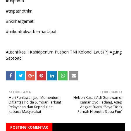
#tniprima
#tnipatriotnkri
#nkrihargamati
#tnikuatrakyatbermartabat
Autentikasi : Kabidpenum Puspen TNI Kolonel Laut (P) Agung
Saptoadi
LEBIH LAMA
LEBIH BARU
Hari Pahlawan Jadi Momentum
Heboh Kasus Adi Gunawan di
Ditlantas Polda Sumbar Perkuat
Kamar Oyo Padang, Asep
Pelayanan dan Kepedulian
Angkat Suara: “Saya Tidak
kepada Masyarakat
Pernah Hipnotis Siapa Pun”
POSTING KOMENTAR