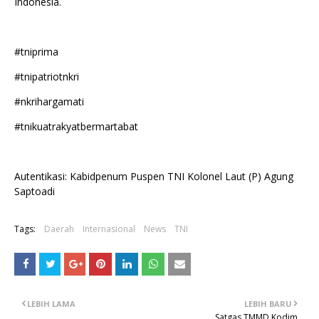
Indonesia.
#tniprima
#tnipatriotnkri
#nkrihargamati
#tnikuatrakyatbermartabat
Autentikasi: Kabidpenum Puspen TNI Kolonel Laut (P) Agung
Saptoadi
Tags:
Daerah
Internasional
News
TNI
LEBIH LAMA
LEBIH BARU
Satgas TMMD Kodim