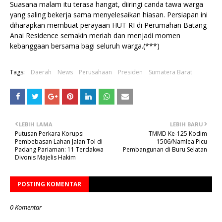
Suasana malam itu terasa hangat, diiringi canda tawa warga
yang saling bekerja sama menyelesaikan hiasan. Persiapan ini
diharapkan membuat perayaan HUT RI di Perumahan Batang
Anai Residence semakin meriah dan menjadi momen
kebanggaan bersama bagi seluruh warga.(***)
Tags:
Daerah
News
Perusahaan
Presiden
Sumatera Barat
LEBIH LAMA
LEBIH BARU
Putusan Perkara Korupsi
TMMD Ke-125 Kodim
Pembebasan Lahan Jalan Tol di
1506/Namlea Picu
Padang Pariaman: 11 Terdakwa
Pembangunan di Buru Selatan
Divonis Majelis Hakim
POSTING KOMENTAR
0 Komentar