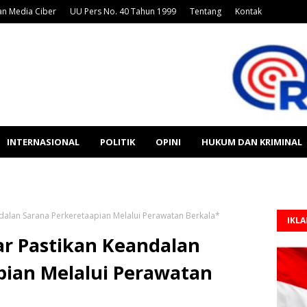
n Media Ciber
UU Pers No. 40 Tahun 1999
Tentang
Kontak
INTERNASIONAL
POLITIK
OPINI
HUKUM DAN KRIMINAL
ndalan Sarana Perkeretaapian Melalui Perawatan Berkala*
IKL
ar Pastikan Keandalan
pian Melalui Perawatan