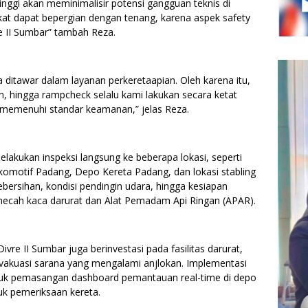
nggi akan meminimalisir potensi gangguan teknis di
at dapat bepergian dengan tenang, karena aspek safety
re II Sumbar” tambah Reza.
a ditawar dalam layanan perkeretaapian. Oleh karena itu,
n, hingga rampcheck selalu kami lakukan secara ketat
 memenuhi standar keamanan,” jelas Reza.
lakukan inspeksi langsung ke beberapa lokasi, seperti
motif Padang, Depo Kereta Padang, dan lokasi stabling
ebersihan, kondisi pendingin udara, hingga kesiapan
mecah kaca darurat dan Alat Pemadam Api Ringan (APAR).
e II Sumbar juga berinvestasi pada fasilitas darurat,
 evakuasi sarana yang mengalami anjlokan. Implementasi
rmasuk pemasangan dashboard pemantauan real-time di depo
uk pemeriksaan kereta.