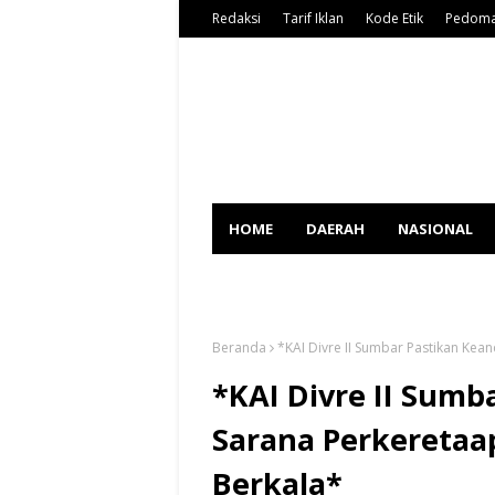
Redaksi
Tarif Iklan
Kode Etik
Pedoma
HOME
DAERAH
NASIONAL
SPORT
Beranda
*KAI Divre II Sumbar Pastikan Kea
*KAI Divre II Sumb
Sarana Perkeretaa
Berkala*