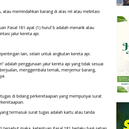
 atau memindahkan barang di atas rel atau melintasi
an Pasal 181 ayat (1) huruf b adalah menarik atau
asi jalur kereta api.
pentingan lain, selain untuk angkutan kereta api.
” adalah penggunaan jalur kereta api yang tidak sesuai
, berjualan, menggembala ternak, menjemur barang,
ya.
petugas di bidang perkeretaapian yang mempunyai surat
rkeretaapian.
 yang termasuk surat tugas adalah kartu atau tanda
(2) tersebut maka, ketentuan Pasal 181 berlaku bagi setiap