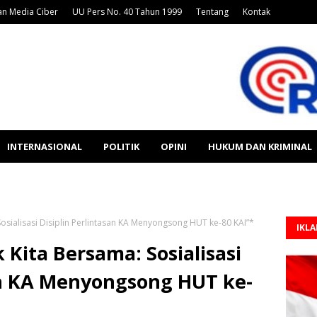
n Media Ciber
UU Pers No. 40 Tahun 1999
Tentang
Kontak
INTERNASIONAL
POLITIK
OPINI
HUKUM DAN KRIMINAL
osialisasi Disiplin Perlintasan KA Menyongsong HUT ke-80 KAI”*
IKL
 Kita Bersama: Sosialisasi
san KA Menyongsong HUT ke-