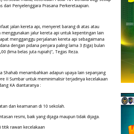
s dari Penyelenggara Prasana Perkeretaapian.
faat jalan kereta api, menyeret barang di atas atau
an menggunakan jalur kereta api untuk kepentingan lain
 dapat mengganggu perjalanan kereta api sebagaimana
idana dengan pidana penjara paling lama 3 (tiga) bulan
00 (lima belas juta rupiah)”, Tegas Reza.
eza Shahab menambahkan adapun upaya lain sepanjang
vre II Sumbar untuk meminimalisir terjadinya kecelakaan
idang KA diantaranya :
atan dan keamanan di 10 sekolah.
rlintasan resmi, baik yang dijaga maupun tidak dijaga.
 titik rawan kecelakaan