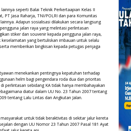
it lainnya seperti Balai Teknik Perkertaapian Kelas II
t, PT Jasa Raharja, TNI/POLRI dan para Komunitas
t lainnya. Adapun sosialisasi dilakukan secara langsung
ngguna jalan raya yang melintasi perlintasan
an stiker dan souvenir kepada pengguna jalan raya,
eselamatan yang bertuliskan imbauan untuk selalu
erta memberikan bingkisan kepada petugas penjaga
 Setyawan menekankan pentingnya kepatuhan terhadap
ggunaan helm bagi pengendara roda dua dan prioritas
an di perlintasan sebidang KA tidak hanya membahayakan
ebagaimana diatur dalam UU No. 23 Tahun 2007 tentang
09 tentang Lalu Lintas dan Angkutan Jalan.
asyarakat untuk tidak beraktivitas di sekitar jalur kereta
i sejalan dengan UU Nomor 23 Tahun 2007 Pasal 181 Ayat
faat jalur kereta api.