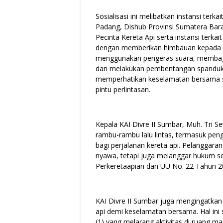
Sosialisasi ini melibatkan instansi terka
Padang, Dishub Provinsi Sumatera Bara
Pecinta Kereta Api serta instansi terkai
dengan memberikan himbauan kepada pe
menggunakan pengeras suara, membagik
dan melakukan pembentangan spanduk k
memperhatikan keselamatan bersama s
pintu perlintasan.
Kepala KAI Divre II Sumbar, Muh. Tri
rambu-rambu lalu lintas, termasuk pen
bagi perjalanan kereta api. Pelanggar
nyawa, tetapi juga melanggar hukum s
Perkeretaapian dan UU No. 22 Tahun 20
KAI Divre II Sumbar juga mengingatkan m
api demi keselamatan bersama. Hal in
(1) yang melarang aktivitas di ruang man