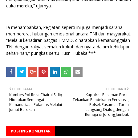
duka mereka,” ujarnya.
Ia menambahkan, kegiatan seperti ini juga menjadi sarana
mempererat hubungan emosional antara TNI dan masyarakat.
“Melalui kehadiran Satgas TMMD, diharapkan kemanunggalan
TNI dengan rakyat semakin kokoh dan nyata dalam kehidupan
sehari-hari,” pungkas sertu Husni Tubaka.***
LEBIH LAMA
LEBIH BARU
Kombes Pol Reza Chairul Sidiq
Kapolres Pasaman Barat
Hidupkan Semangat
Tekankan Pendekatan Persuasif,
Kemanusiaan Polantas Melalui
Polsek Pasaman Turun
Jumat Barokah
Langsung Dialog dengan
Remaja di Jorong Jambak
POSTING KOMENTAR