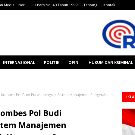
n Media Ciber
UU Pers No. 40 Tahun 1999
Tentang
Kontak
INTERNASIONAL
POLITIK
OPINI
HUKUM DAN KRIMINAL
 Kombes Pol Budi Purwatiningsih: Sistem Manajemen Pengetahuan
IKL
Kombes Pol Budi
istem Manajemen