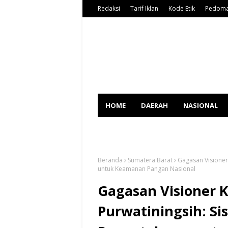
Redaksi
Tarif Iklan
Kode Etik
Pedoma
HOME
DAERAH
NASIONAL
SPORT
Beranda
Sumatera Barat
Gagasan Visioner
untuk Keamanan Pangan Nasional
Gagasan Visioner 
Purwatiningsih: S