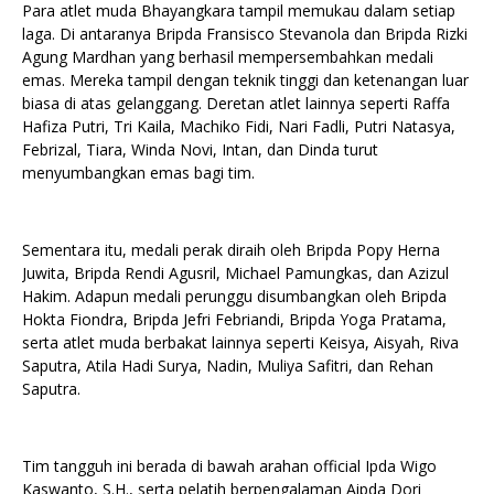
Para atlet muda Bhayangkara tampil memukau dalam setiap
laga. Di antaranya Bripda Fransisco Stevanola dan Bripda Rizki
Agung Mardhan yang berhasil mempersembahkan medali
emas. Mereka tampil dengan teknik tinggi dan ketenangan luar
biasa di atas gelanggang. Deretan atlet lainnya seperti Raffa
Hafiza Putri, Tri Kaila, Machiko Fidi, Nari Fadli, Putri Natasya,
Febrizal, Tiara, Winda Novi, Intan, dan Dinda turut
menyumbangkan emas bagi tim.
Sementara itu, medali perak diraih oleh Bripda Popy Herna
Juwita, Bripda Rendi Agusril, Michael Pamungkas, dan Azizul
Hakim. Adapun medali perunggu disumbangkan oleh Bripda
Hokta Fiondra, Bripda Jefri Febriandi, Bripda Yoga Pratama,
serta atlet muda berbakat lainnya seperti Keisya, Aisyah, Riva
Saputra, Atila Hadi Surya, Nadin, Muliya Safitri, dan Rehan
Saputra.
Tim tangguh ini berada di bawah arahan official Ipda Wigo
Kaswanto, S.H., serta pelatih berpengalaman Aipda Dori