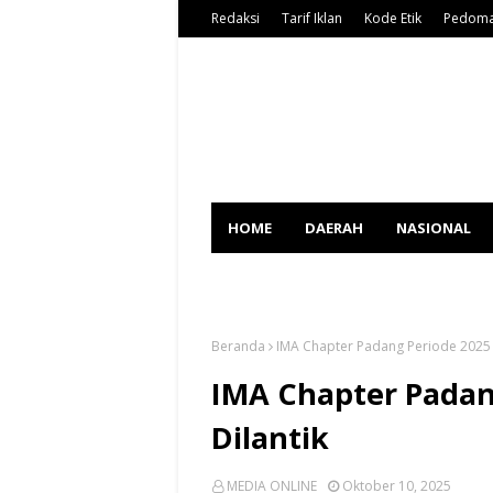
Redaksi
Tarif Iklan
Kode Etik
Pedoma
HOME
DAERAH
NASIONAL
SPORT
Beranda
IMA Chapter Padang Periode 2025 -
IMA Chapter Padang
Dilantik
MEDIA ONLINE
Oktober 10, 2025