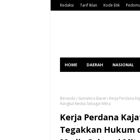
Redaksi
Tarif Iklan
Kode Etik
Pedoma
HOME
DAERAH
NASIONAL
SPORT
Beranda
Sumatera Barat
Kerja Perdana Ka
Rangkul Media Sebagai Mitra
Kerja Perdana Kaja
Tegakkan Hukum d