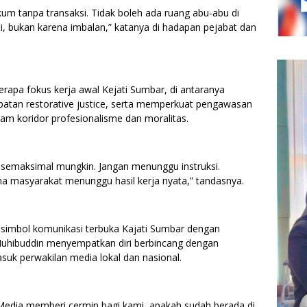
m tanpa transaksi. Tidak boleh ada ruang abu-abu di
ti, bukan karena imbalan,” katanya di hadapan pejabat dan
apa fokus kerja awal Kejati Sumbar, di antaranya
patan restorative justice, serta memperkuat pengawasan
alam koridor profesionalisme dan moralitas.
 semaksimal mungkin. Jangan menunggu instruksi.
a masyarakat menunggu hasil kerja nyata,” tandasnya.
 simbol komunikasi terbuka Kajati Sumbar dengan
 Muhibuddin menyempatkan diri berbincang dengan
suk perwakilan media lokal dan nasional.
 Media memberi cermin bagi kami, apakah sudah berada di