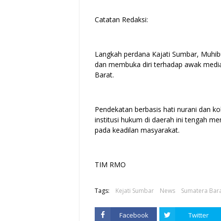
Catatan Redaksi:
Langkah perdana Kajati Sumbar, Muhib
dan membuka diri terhadap awak medi
Barat.
Pendekatan berbasis hati nurani dan ko
institusi hukum di daerah ini tengah m
pada keadilan masyarakat.
TIM RMO
Tags:
Kejati Sumbar
News
Sumatera Bar
Facebook
Twitter