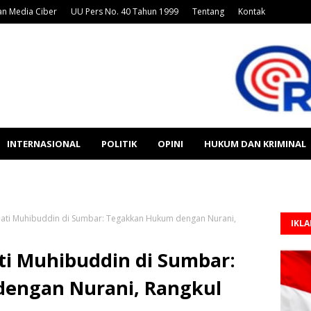
n Media Ciber
UU Pers No. 40 Tahun 1999
Tentang
Kontak
INTERNASIONAL
POLITIK
OPINI
HUKUM DAN KRIMINAL
jati Muhibuddin di Sumbar: Tegakkan Hukum dengan Nurani,
IKL
ti Muhibuddin di Sumbar:
engan Nurani, Rangkul