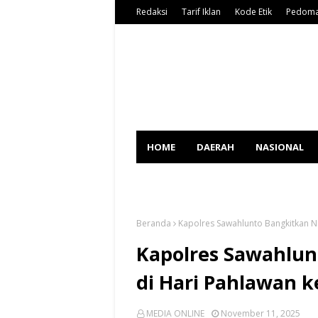
Redaksi
Tarif Iklan
Kode Etik
Pedoma
HOME
DAERAH
NASIONAL
SPORT
Beranda
Kapolres Sawahlunto Bangkitkan Ni
Kapolres Sawahlun
di Hari Pahlawan k
MEDIA ONLINE
November 11, 2025