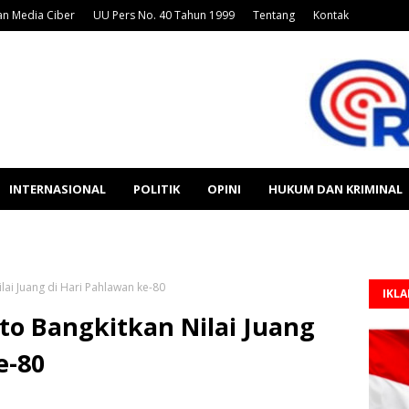
n Media Ciber
UU Pers No. 40 Tahun 1999
Tentang
Kontak
INTERNASIONAL
POLITIK
OPINI
HUKUM DAN KRIMINAL
lai Juang di Hari Pahlawan ke-80
IKL
to Bangkitkan Nilai Juang
e-80