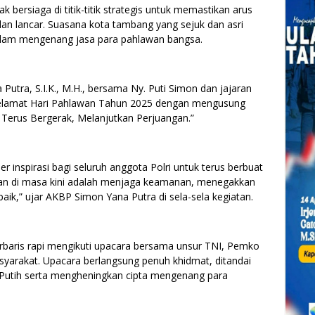
pak bersiaga di titik-titik strategis untuk memastikan arus
lan lancar. Suasana kota tambang yang sejuk dan asri
am mengenang jasa para pahlawan bangsa.
utra, S.I.K., M.H., bersama Ny. Puti Simon dan jajaran
elamat Hari Pahlawan Tahun 2025 dengan mengusung
Terus Bergerak, Melanjutkan Perjuangan.”
inspirasi bagi seluruh anggota Polri untuk terus berbuat
gan di masa kini adalah menjaga keamanan, menegakkan
ik,” ujar AKBP Simon Yana Putra di sela-sela kegiatan.
rbaris rapi mengikuti upacara bersama unsur TNI, Pemko
syarakat. Upacara berlangsung penuh khidmat, ditandai
utih serta mengheningkan cipta mengenang para