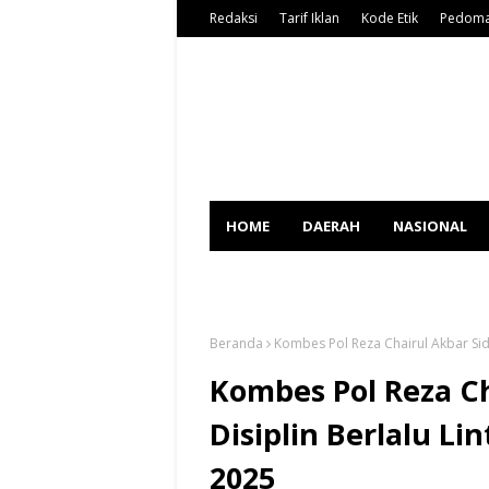
Redaksi
Tarif Iklan
Kode Etik
Pedoma
HOME
DAERAH
NASIONAL
SPORT
Beranda
Kombes Pol Reza Chairul Akbar Sid
Kombes Pol Reza Ch
Disiplin Berlalu Li
2025