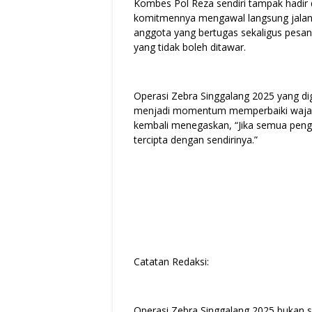
Kombes Pol Reza sendiri tampak hadir
komitmennya mengawal langsung jalann
anggota yang bertugas sekaligus pesa
yang tidak boleh ditawar.
Operasi Zebra Singgalang 2025 yang d
menjadi momentum memperbaiki wajah 
kembali menegaskan, “Jika semua peng
tercipta dengan sendirinya.”
Catatan Redaksi:
Operasi Zebra Singgalang 2025 bukan s