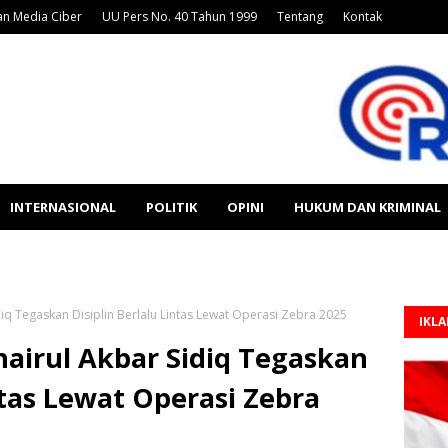
n Media Ciber
UU Pers No. 40 Tahun 1999
Tentang
Kontak
INTERNASIONAL
POLITIK
OPINI
HUKUM DAN KRIMINAL
iq Tegaskan Disiplin Berlalu Lintas Lewat Operasi Zebra 2025
IKL
airul Akbar Sidiq Tegaskan
ntas Lewat Operasi Zebra