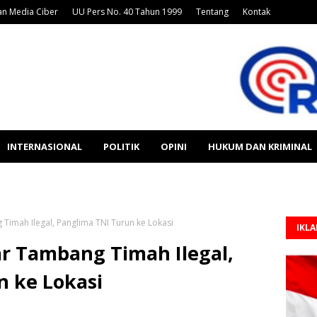
n Media Ciber
UU Pers No. 40 Tahun 1999
Tentang
Kontak
INTERNASIONAL
POLITIK
OPINI
HUKUM DAN KRIMINAL
imah Ilegal, Panglima TNI Turun ke Lokasi
IKL
r Tambang Timah Ilegal,
n ke Lokasi