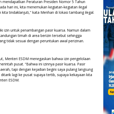
ah mendapatkan Peraturan Presiden Nomor 5 Tahun
ada hari ini, kita menemukan kegiatan-kegiatan ilegal
ita tindaklanjuti," kata Menhan di lokasi tambang ilegal.
iki izin untuk penambangan pasir kuarsa. Namun dalam
ndungan timah di area berizin tersebut sehingga
ng tidak sesuai dengan peruntukan awal perizinan.
t, Menteri ESDM menegaskan bahwa izin pengelolaan
erintah pusat. “Bahwa ini izinnya pasir kuarsa. Pasir
e daerah, tapi dengan kejadian begini saya pulang langsung
ditarik lagi ke pusat supaya tertib, supaya kekayaan kita
enteri ESDM.