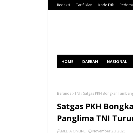
Redaksi
Tarif Iklan
Kode Etik
Pedoma
HOME
DAERAH
NASIONAL
SPORT
Beranda
TNI
Satgas PKH Bongkar Tambang T
Satgas PKH Bongka
Panglima TNI Turu
MEDIA ONLINE
November 20, 2025