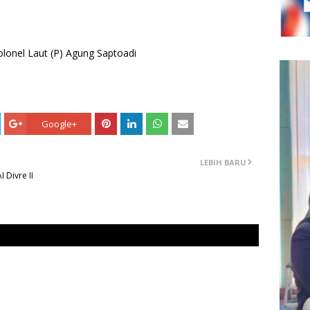
lonel Laut (P) Agung Saptoadi
Google+
LEBIH BARU
 Divre II