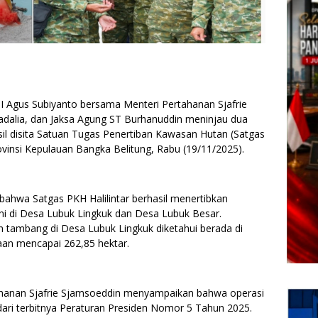
I Agus Subiyanto bersama Menteri Pertahanan Sjafrie
adalia, dan Jaksa Agung ST Burhanuddin meninjau dua
sil disita Satuan Tugas Penertiban Kawasan Hutan (Satgas
insi Kepulauan Bangka Belitung, Rabu (19/11/2025).
bahwa Satgas PKH Halilintar berhasil menertibkan
akni di Desa Lubuk Lingkuk dan Desa Lubuk Besar.
san tambang di Desa Lubuk Lingkuk diketahui berada di
an mencapai 262,85 hektar.
ahanan Sjafrie Sjamsoeddin menyampaikan bahwa operasi
 dari terbitnya Peraturan Presiden Nomor 5 Tahun 2025.