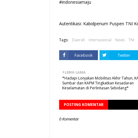
#indonesiamaju
Autentikasi: Kabidpenum Puspen TNI Ko
Tags:
Daerah
Internasional
News
TNI
Facebook
Twitter
LEBIH LAMA
*Hadapi Lonjakan Mobilitas Akhir Tahun, KAI
Sumbar dan KAPM Tingkatkan Kesadaran
Keselamatan di Perlintasan Sebidang*
POSTING KOMENTAR
0 Komentar