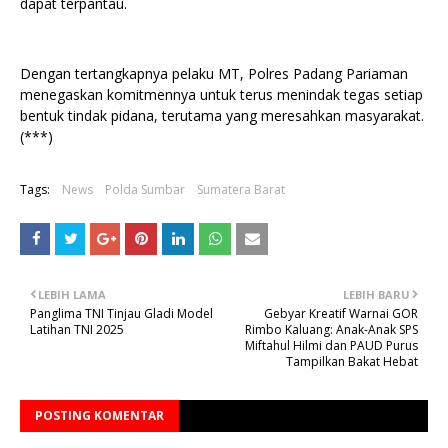
dapat terpantau.
Dengan tertangkapnya pelaku MT, Polres Padang Pariaman
menegaskan komitmennya untuk terus menindak tegas setiap
bentuk tindak pidana, terutama yang meresahkan masyarakat.
(***)
Tags:
News
Polda Sumbar
Sumatera Barat
LEBIH LAMA
LEBIH BARU
Panglima TNI Tinjau Gladi Model
Gebyar Kreatif Warnai GOR
Latihan TNI 2025
Rimbo Kaluang: Anak-Anak SPS
Miftahul Hilmi dan PAUD Purus
Tampilkan Bakat Hebat
POSTING KOMENTAR