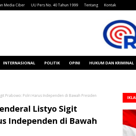
n Media Ciber
UU Pers No. 40 Tahun 1999
Tentang
Kontak
INTERNASIONAL
POLITIK
OPINI
HUKUM DAN KRIMINAL
Sigit Prabowo: Polri Harus Independen di Bawah Presiden
IKL
nderal Listyo Sigit
rus Independen di Bawah