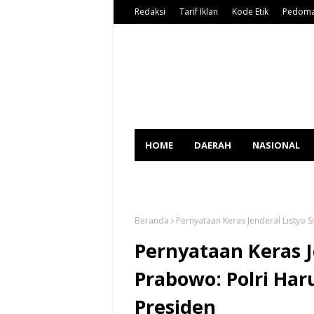
Redaksi
Tarif Iklan
Kode Etik
Pedoma
HOME
DAERAH
NASIONAL
SPORT
Beranda
Pernyataan Keras Jenderal Listyo 
Pernyataan Keras Je
Prabowo: Polri Ha
Presiden