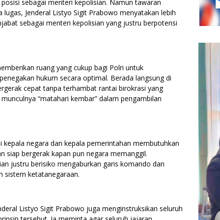
osisi sebagai menteri kepolisian. Namun tawaran
a lugas, Jenderal Listyo Sigit Prabowo menyatakan lebih
jabat sebagai menteri kepolisian yang justru berpotensi
 memberikan ruang yang cukup bagi Polri untuk
penegakan hukum secara optimal. Berada langsung di
gerak cepat tanpa terhambat rantai birokrasi yang
si munculnya “matahari kembar” dalam pengambilan
i kepala negara dan kepala pemerintahan membutuhkan
 dan siap bergerak kapan pun negara memanggil.
an justru berisiko mengaburkan garis komando dan
m sistem ketatanegaraan.
nderal Listyo Sigit Prabowo juga menginstruksikan seluruh
insip tersebut. Ia meminta agar seluruh jajaran