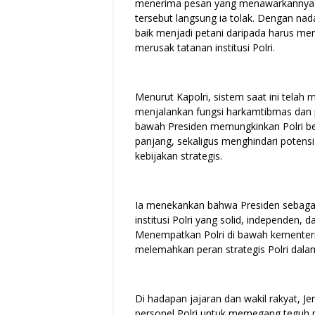
menerima pesan yang menawarkannya p
tersebut langsung ia tolak. Dengan nad
baik menjadi petani daripada harus men
merusak tatanan institusi Polri.
Menurut Kapolri, sistem saat ini telah
menjalankan fungsi harkamtibmas dan 
bawah Presiden memungkinkan Polri ber
panjang, sekaligus menghindari poten
kebijakan strategis.
Ia menekankan bahwa Presiden sebaga
institusi Polri yang solid, independen,
Menempatkan Polri di bawah kementeri
melemahkan peran strategis Polri dala
Di hadapan jajaran dan wakil rakyat, Je
personel Polri untuk memegang teguh pr