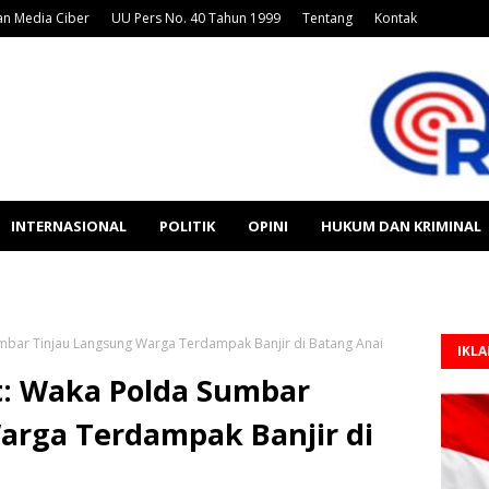
n Media Ciber
UU Pers No. 40 Tahun 1999
Tentang
Kontak
INTERNASIONAL
POLITIK
OPINI
HUKUM DAN KRIMINAL
umbar Tinjau Langsung Warga Terdampak Banjir di Batang Anai
IKL
t: Waka Polda Sumbar
arga Terdampak Banjir di