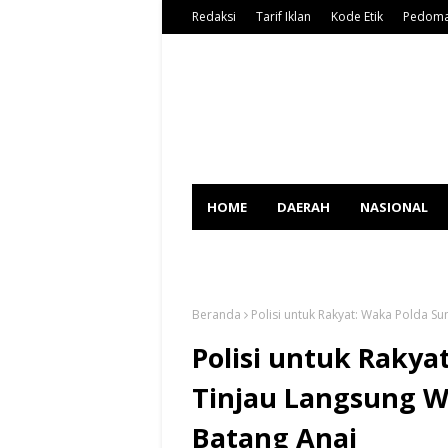
Redaksi
Tarif Iklan
Kode Etik
Pedoma
HOME
DAERAH
NASIONAL
SPORT
Beranda
Polisi untuk Rakyat: Waka Polda S
Polisi untuk Rakya
Tinjau Langsung W
Batang Anai