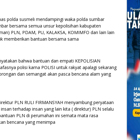
umas polda susmeli mendampingi waka polda sumbar
sumbar bersama semua unsur kepolisihan kabupaten
iaman) PLN, PDAM, PU, KALAKSA, KOMIMFO dan lain lain
ntuk memberikan bantuan bersama sama
nyatakan bahwa bantuan dan empati KEPOLISIAN
fasnya polisi karna POLISI untuk rakyat apalagi sekarang
orongan dan semangat akan pasca bencana alam yang
 direktur PLN RULI FIRMANSYAH menyambung peryataan
nsan terhadap insan yang lain kita ( direktur) PLN selalu
 bantuan PLN di perumahan ini semata mata rasa
akan bencana yang menimpa