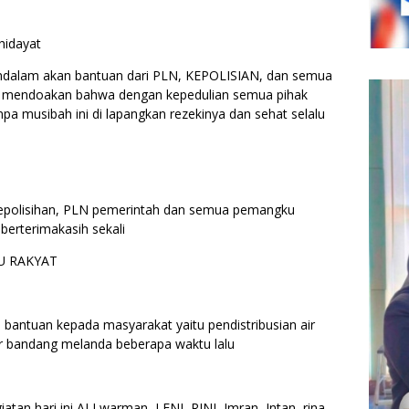
hidayat
ndalam akan bantuan dari PLN, KEPOLISIAN, dan semua
a mendoakan bahwa dengan kepedulian semua pihak
pa musibah ini di lapangkan rezekinya dan sehat selalu
epolisihan, PLN pemerintah dan semua pemangku
 berterimakasih sekali
U RAKYAT
 bantuan kepada masyarakat yaitu pendistribusian air
ir bandang melanda beberapa waktu lalu
tan hari ini ALI warman, LENI, RINI, Imran, Intan, rina