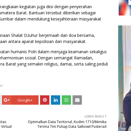
 rangkaian kegiatan juga diisi dengan penyerahan
umatera Barat. Bantuan tersebut diberikan sebagai
 Sumbar dalam mendukung kesejahteraan masyarakat
anaan Shalat Dzuhur berjemaah dan doa bersama,
n antara aparat kepolisian dan masyarakat.
ekatan humanis Polri dalam menjaga keamanan sekaligus
eharmonisan sosial. Dengan semangat Ramadan,
a Barat yang semakin religius, damai, serta saling peduli
at
Google+
LEBIH BARU
itas
Optimalkan Data Teritorial, Kodim 1710/Mimika
Virtual
Terima Tim Pulsaji Data Satkowil Pusterad