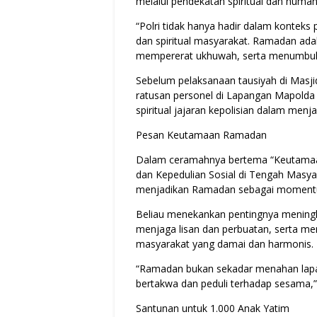
melalui pendekatan spiritual dan human
“Polri tidak hanya hadir dalam kontek
dan spiritual masyarakat. Ramadan a
mempererat ukhuwah, serta menumbuhka
Sebelum pelaksanaan tausiyah di Masj
ratusan personel di Lapangan Mapolda 
spiritual jajaran kepolisian dalam men
Pesan Keutamaan Ramadan
Dalam ceramahnya bertema “Keutama
dan Kepedulian Sosial di Tengah Masya
menjadikan Ramadan sebagai momentum
Beliau menekankan pentingnya meningk
menjaga lisan dan perbuatan, serta mem
masyarakat yang damai dan harmonis.
“Ramadan bukan sekadar menahan lapar
bertakwa dan peduli terhadap sesama,”
Santunan untuk 1.000 Anak Yatim