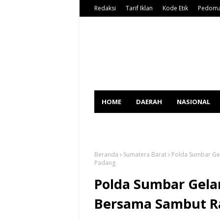
Redaksi
Tarif Iklan
Kode Etik
Pedoma
HOME
DAERAH
NASIONAL
SPORT
Beranda
Sumatera Barat
Polda Sumbar Ge
Padang
Polda Sumbar Gela
Bersama Sambut R