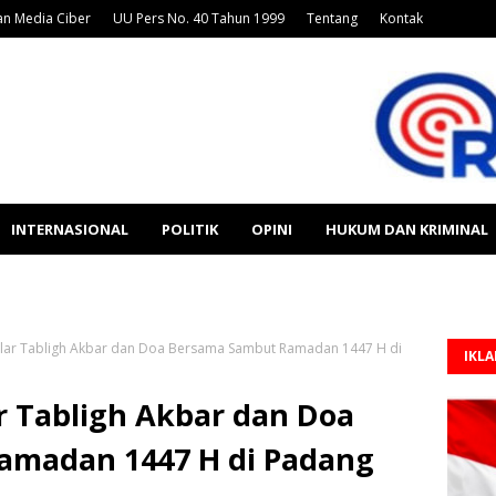
n Media Ciber
UU Pers No. 40 Tahun 1999
Tentang
Kontak
INTERNASIONAL
POLITIK
OPINI
HUKUM DAN KRIMINAL
lar Tabligh Akbar dan Doa Bersama Sambut Ramadan 1447 H di
IKL
r Tabligh Akbar dan Doa
amadan 1447 H di Padang