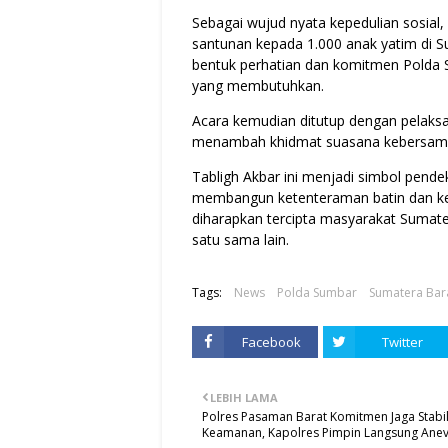
Sebagai wujud nyata kepedulian sosial,
santunan kepada 1.000 anak yatim di S
bentuk perhatian dan komitmen Polda
yang membutuhkan.
Acara kemudian ditutup dengan pelaks
menambah khidmat suasana kebersamaa
Tabligh Akbar ini menjadi simbol pend
membangun ketenteraman batin dan k
diharapkan tercipta masyarakat Sumater
satu sama lain.
Tags:
News
Polda Sumbar
Sumatera Bar
Facebook
Twitter
LEBIH LAMA
Polres Pasaman Barat Komitmen Jaga Stabil
Keamanan, Kapolres Pimpin Langsung Anev 