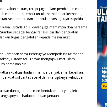
is.
s penegakan hukum, tetapi juga dalam pembinaan moral
dalah momentum terbaik untuk memperkuat keimanan,
n rasa empati dan kepedulian sosial,” ujar Kapolda.
id Raya, Ustadz Adi Hidayat juga memimpin doa bersama
Sumbar sebagai bentuk refleksi diri dan penguatan
jalankan tugas pengabdian kepada masyarakat.
an Ramadan serta Pentingnya Memperkuat Keimanan
rakat”, Ustadz Adi Hidayat mengajak umat Islam
 perbaikan diri.
atkan kualitas ibadah, memperbanyak amal kebaikan,
perkuat solidaritas sosial demi terciptanya kehidupan
 dan dahaga, tetapi membentuk pribadi yang lebih
 ungkapnya di hadapan ribuan jamaah.