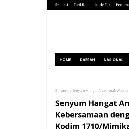
Redaksi
Tarif Iklan
Kode Etik
Pedoma
HOME
DAERAH
NASIONAL
SPORT
Beranda
Senyum Hangat Anak-Anak Warnai
Senyum Hangat An
Kebersamaan deng
Kodim 1710/Mimik