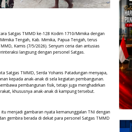
ntara Satgas TMMD ke-128 Kodim 1710/Mimika dengan
 Mimika Tengah, Kab. Mimika, Papua Tengah, terus
si TMMD, Kamis (7/5/2026). Senyum ceria dan antusias
interaksi langsung dengan personel Satgas.
ota Satgas TMMD, Serda Yohanis Patadungan menyapa,
janan kepada anak-anak di sela kegiatan pembangunan.
embawa pembangunan fisik, tetapi juga menghadirkan
akat, khususnya anak-anak di kampung tersebut.
n itu menjadi gambaran nyata kemanunggalan TNI dengan
 dan gembira berada di dekat para personel Satgas TMMD