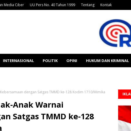
n Media Ciber
UU Pers No. 40 Tahun 1999
Tentang
Kontak
INTERNASIONAL
POLITIK
OPINI
HUKUM DAN KRIMINAL
 Kebersamaan dengan Satgas TMMD ke-128 Kodim 1710/Mimika
IKL
ak-Anak Warnai
an Satgas TMMD ke-128
a