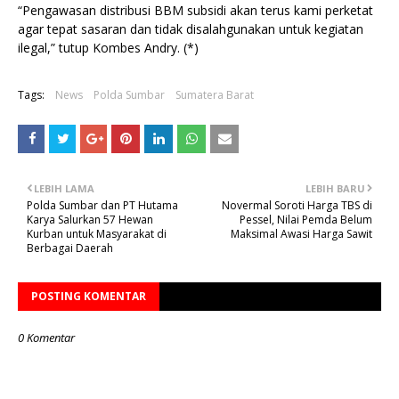
“Pengawasan distribusi BBM subsidi akan terus kami perketat
agar tepat sasaran dan tidak disalahgunakan untuk kegiatan
ilegal,” tutup Kombes Andry. (*)
Tags:
News
Polda Sumbar
Sumatera Barat
LEBIH LAMA
LEBIH BARU
Polda Sumbar dan PT Hutama
Novermal Soroti Harga TBS di
Karya Salurkan 57 Hewan
Pessel, Nilai Pemda Belum
Kurban untuk Masyarakat di
Maksimal Awasi Harga Sawit
Berbagai Daerah
POSTING KOMENTAR
0 Komentar