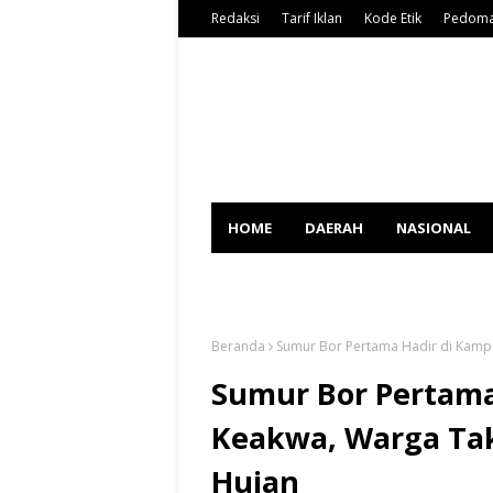
Redaksi
Tarif Iklan
Kode Etik
Pedoma
HOME
DAERAH
NASIONAL
SPORT
Beranda
Sumur Bor Pertama Hadir di Kamp
Sumur Bor Pertama
Keakwa, Warga Tak
Hujan