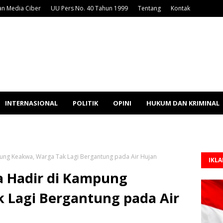
n Media Ciber
UU Pers No. 40 Tahun 1999
Tentang
Kontak
INTERNASIONAL
POLITIK
OPINI
HUKUM DAN KRIMINAL
ung Keakwa, Warga Tak Lagi Bergantung pada Air Hujan
IKL
 Hadir di Kampung
 Lagi Bergantung pada Air