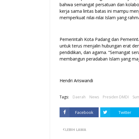
bahwa semangat persatuan dan kolabora
kerja sama lintas batas ini mampu me
memperkuat nilai-nilai Islam yang rahmat
Pemerintah Kota Padang dan Pemerint
untuk terus menjalin hubungan erat de
pendidikan, dan agama. “Semangat ser
membangun peradaban Islam yang maju d
Hendri Ariswandi
Tags:
Daerah
News
Presiden DMDI
Sum
Facebook
Twitter
LEBIH LAMA