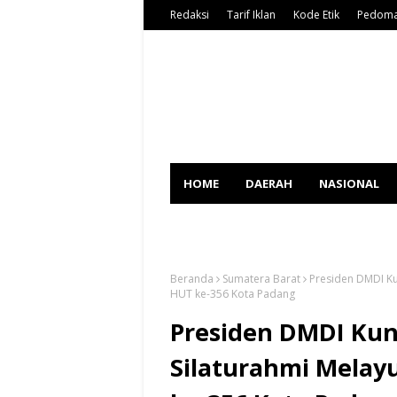
Redaksi
Tarif Iklan
Kode Etik
Pedoma
HOME
DAERAH
NASIONAL
SPORT
Beranda
Sumatera Barat
Presiden DMDI Ku
HUT ke-356 Kota Padang
Presiden DMDI Kun
Silaturahmi Melayu