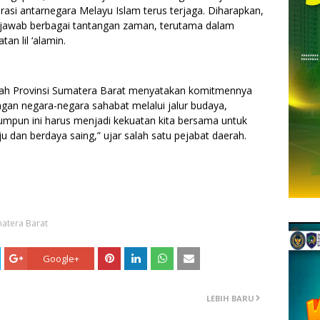
si antarnegara Melayu Islam terus terjaga. Diharapkan,
njawab berbagai tantangan zaman, terutama dalam
an lil ‘alamin.
ah Provinsi Sumatera Barat menyatakan komitmennya
ngan negara-negara sahabat melalui jalur budaya,
umpun ini harus menjadi kekuatan kita bersama untuk
an berdaya saing,” ujar salah satu pejabat daerah.
atera Barat
Google+
LEBIH BARU