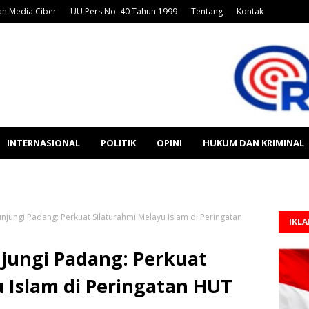
n Media Ciber
UU Pers No. 40 Tahun 1999
Tentang
Kontak
INTERNASIONAL
POLITIK
OPINI
HUKUM DAN KRIMINAL
njungi Padang: Perkuat Silaturahmi Melayu Islam di Peringatan
IKL
jungi Padang: Perkuat
 Islam di Peringatan HUT