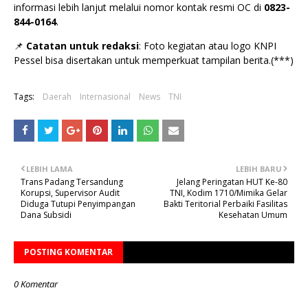
informasi lebih lanjut melalui nomor kontak resmi OC di
0823-
844-0164
.
📌
Catatan untuk redaksi
: Foto kegiatan atau logo KNPI
Pessel bisa disertakan untuk memperkuat tampilan berita.(***)
Tags:
Daerah
Internasional
News
TNI
LEBIH LAMA
LEBIH BARU
Trans Padang Tersandung
Jelang Peringatan HUT Ke-80
Korupsi, Supervisor Audit
TNI, Kodim 1710/Mimika Gelar
Diduga Tutupi Penyimpangan
Bakti Teritorial Perbaiki Fasilitas
Dana Subsidi
Kesehatan Umum
POSTING KOMENTAR
0 Komentar