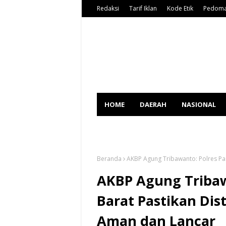
Redaksi
Tarif Iklan
Kode Etik
Pedoma
HOME
DAERAH
NASIONAL
SPORT
Beranda
AKBP Agung Tribawanto: Polres Pa
AKBP Agung Tribaw
Barat Pastikan Dis
Aman dan Lancar