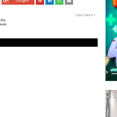
Google+
LEBIH BARU
idiq
auan