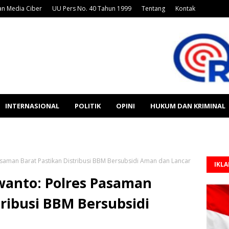
n Media Ciber
UU Pers No. 40 Tahun 1999
Tentang
Kontak
INTERNASIONAL
POLITIK
OPINI
HUKUM DAN KRIMINAL
saman Barat Pastikan Distribusi BBM Bersubsidi Aman dan Lancar
IKL
anto: Polres Pasaman
tribusi BBM Bersubsidi